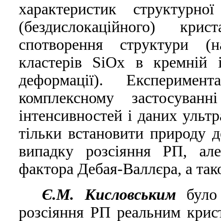
характеристик структурної
(бездислокацiйного) кри
спотворення структури (н
кластерiв SiOx в кремнiй 
деформацiї). Експериме
комплексному застосуванн
iнтенсивностей i даних ультр
тiльки встановити природу 
випадку розсiяння РП, але
фактора Дебая-Валлєра, а та
Є.М. Кисловським
було 
розсiяння РП реальним крис