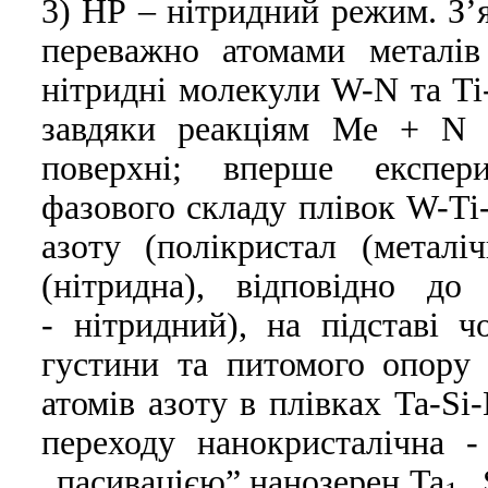
3) НР – нітридний режим. З’
переважно атомами металі
нітридні молекули W-N та Ti-
завдяки реакціям Ме + N 
поверхні; вперше експер
фазового складу плівок W-Ti-
азоту (полікристал (метал
(нітридна), відповідно до
- нітридний), на підставі 
густини та питомого опору
атомів азоту в плівках Ta-Si
переходу нанокристалічна 
„пасивацією” нанозерен Ta