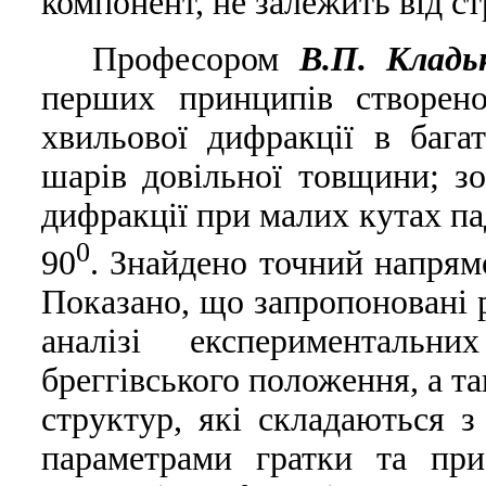
компонент, не залежить вiд с
Професором
В.П. Кладь
перших принципів створено
хвильової дифракції в бага
шарів довільної товщини; зо
дифракції при малих кутах пад
0
90
. Знайдено точний напрям
Показано, що запропоновані 
аналізі експерименталь
бреггівського положення, а т
структур, які складаються з
параметрами гратки та при