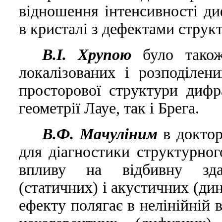
вiдношення iнтенсивностi ди
в кристалi з дефектами струк
В.I. Хрупою
було також
локалiзованих i розподiлен
просторової структури дифр
геометрiї Лауе, так i Брега.
В.Ф. Мачулiним
в доктор
для дiагностики структурног
впливу на вiдбивну здат
(статичних) i акустичних (ди
ефекту полягає в нелiнiйнiй 