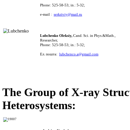
Phone
: 525-58-53; in.: 5-32;
e-mail
:
serkriviy@mail.ru
Lubchenko Oleksiy,
Cand. Sci. i
n Phys.&Math.,
Researcher
,
Phone
: 525-58-53; in.: 5-32;
Ел. пошта:
lubchenco.a@gmail.com
The Group of X-ray Struc
Heterosystems
: