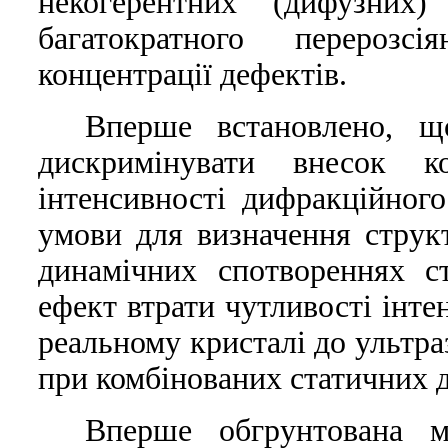
некогерентних (дифузних
багатократного перероз
концентрацiї дефектiв.
Вперше встановлено, щ
дискримiнувати внесок к
iнтенсивностi дифракцiйног
умови для визначення струк
динамiчних спотвореннях с
ефект втрати чутливостi iнт
реальному кристалi до ультра
при комбiнованих статичних 
Вперше обгрунтована мо