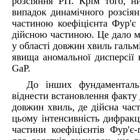
розсiяння РП. Крiм того, н
випадок динамiчного розсiя
частиною коефiцiєнта Фур'є 
дiйсною частиною. Це дало м
у областi довжин хвиль гальм
явища аномальної дисперсiї 
GaP.
До iнших фундаменталь
вiднести встановлення факту 
довжин хвиль, де дiйсна час
цьому iнтенсивнiсть дифракцi
частини коефiцiєнтiв Фур'є