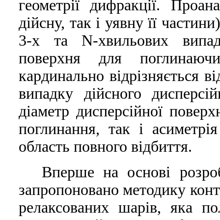
геометрії дифракції. Проан
дійсну, так і уявну її частини
3-х та N-хвильових випад
поверхня для поглинаючи
кардинально відрізняється в
випадку дійсного дисперсі
діаметр дисперсійної поверх
поглинання, так і асиметрія
область повного відбиття.
Вперше на основі розроб
запропоновано методику конт
релаксованих шарів, яка п