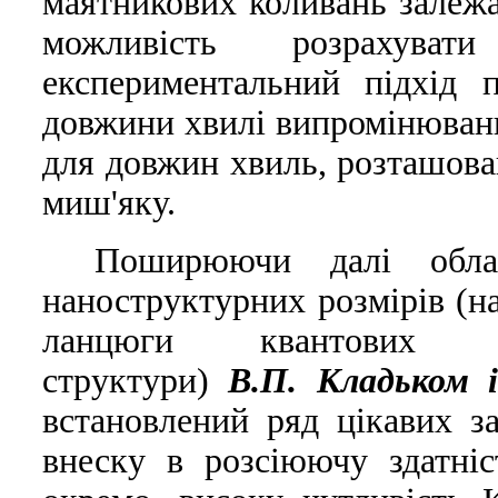
маятникових коливань залежат
можливiсть розрахува
експериментальний пiдхiд п
довжини хвилi випромiнюванн
для довжин хвиль, розташова
миш'яку.
Поширюючи далi обла
наноструктурних розмiрiв (на
ланцюги квантових т
структури)
В.П. Кладьком i
встановлений ряд цiкавих за
внеску в розсiюючу здатнi