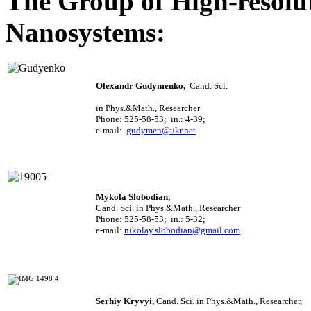
The Group of High-resolut
Nanosystems
:
Olexandr
Gudymenko
,
Cand. Sci.
in Phys.&Math., Researcher
Phone: 525-58-53; in.: 4-39;
e-mail:
gudymen@ukr.net
Mykola
Slobodian
,
Cand. Sci. in Phys.&Math., Researcher
Phone: 525-58-53; in.: 5-32;
e-
mail:
nikolay.slobodian@gmail.com
Serhiy
Kryvyi
,
Cand. Sci. i
n Phys.&Math.,
Researcher
,