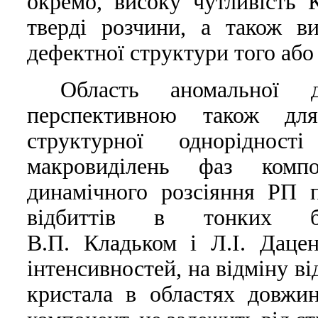
окремо, високу чутливiсть 
твердi розчини, а також ви
дефектної структури того або
Область аномальної 
перспективною також для
структурної однорiдност
макровидiлень фаз компо
динамiчного розсiяння РП 
вiдбиттів в тонких бi
В.П. Кладьком i Л.I. Даце
iнтенсивностей, на вiдмiну в
кристала в областях довжи