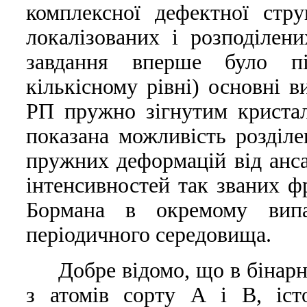
комплексної дефектної стр
локалiзованих i розподiлен
завдання вперше було пi
кiлькiсному рiвнi) основнi в
РП пружно зiгнутим кристал
показана можливiсть роздiле
пружних деформацiй вiд анса
iнтенсивностей так званих фр
Бормана в окремому випа
перiодичного середовища.
Добре вiдомо, що в бiнар
з атомiв сорту А i В, iст