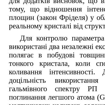
для додаткiв висновок, що в
тому, що вiдношення iнтен
площин (закон Фрiделя) у обл
реальному кристалi вiд струк
Для контролю параметра
використанi два незалежнi ек
полягає в побудовi товщин
тонкого кристала, коли сп
коливання iнтенсивностi.
доцiльнiсть використанн
гальмiвного спектру РП 
поглинання легшого атома (G