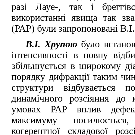
разi Лауе-, так i бреггi
використаннi явища так зва
(РАР) були запропонованi В.
В.I. Хрупою
було встанов
iнтенсивностi в повну вiдб
збiльшується в широкому дi
порядку дифракцiї таким чин
структури вiдбувається по
динамiчного розсiяння до 
умовах РАР вплив дефект
максимуму посилюється
когерентної складової роз