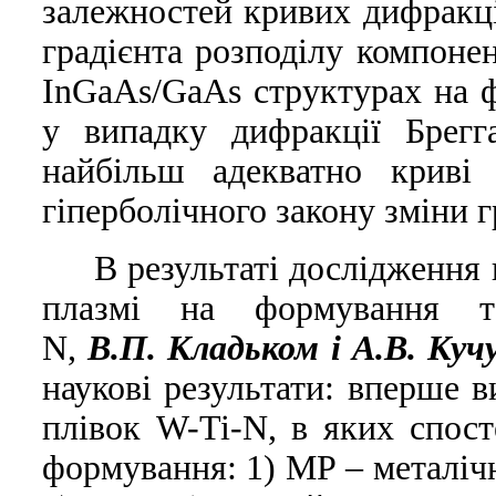
залежностей кривих дифракці
градієнта розподілу компоне
InGaAs/GaAs структурах на 
у випадку дифракції Брегг
найбільш адекватно криві 
гіперболічного закону зміни г
В результаті дослідження
плазмі на формування т
N,
В.П. Кладьком i А.В. Куч
наукові результати: вперше в
плівок W-Ti-N, в яких спост
формування: 1) МР – металіч