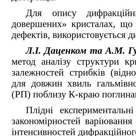
Для опису дифракцiй
довершених» кристалах, що 
дефектiв, використовується д
Л.I. Даценком та А.М. Г
метод аналiзу структури к
залежностей стрибкiв (вiдн
для довжин хвиль гальмiвно
(РП) поблизу К-краю поглина
Плiднi експериментальн
закономiрностей варiювання
iнтенсивностей дифракцiйног