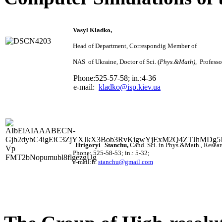
Vasyl Kladko,
Head of Department, Correspondig Member of
NAS of Ukraine, Doctor of Sci.
(
Phys.&Math
)
,
Professo
Phone:525-57-58; in.:4-36
e-mail:
kladko@isp.kiev.ua
Hrigoryi
Stanchu
,
Cand. Sci. i
n Phys.&Math.,
Resear
Phone: 525-58-53; in.: 5-32;
e-mail:h.
stanchu@gmail.com