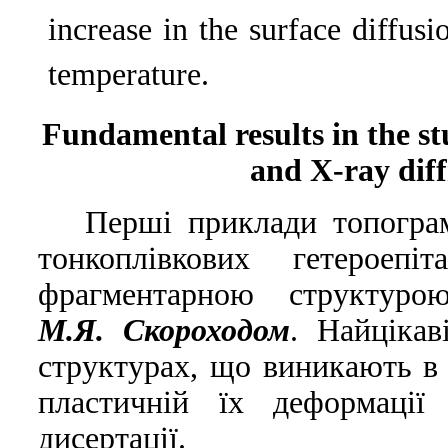
increase in the surface diffus
temperature.
Fundamental results in the st
and X-ray diff
Першi приклади топограм
тонкоплiвкових гетероеп
фрагментарною структуро
М.Я. Скороходом
. Найцiкав
структурах, що виникають в 
пластичнiй їх деформацiї 
дисертацiї.