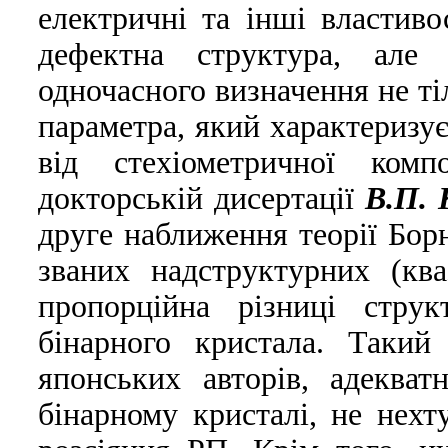
електричнi та iншi властиво
дефектна структура, але 
одночасного визначення не тi
параметра, який характеризує
вiд стехiометричної ком
докторськiй дисертацiї
В.П. 
друге наближення теорiї Борн
званих надструктурних (ква
пропорцiйна рiзницi стру
бiнарного кристала. Такий
японських авторiв, адеква
бiнарному кристалi, не нех