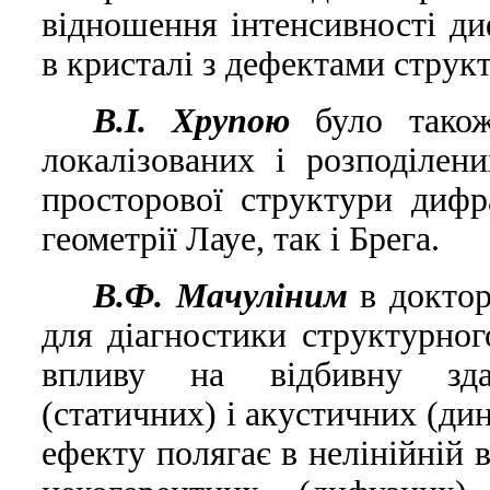
вiдношення iнтенсивностi ди
в кристалi з дефектами струк
В.I. Хрупою
було також
локалiзованих i розподiлен
просторової структури дифр
геометрiї Лауе, так i Брега.
В.Ф. Мачулiним
в доктор
для дiагностики структурног
впливу на вiдбивну здат
(статичних) i акустичних (ди
ефекту полягає в нелiнiйнiй 