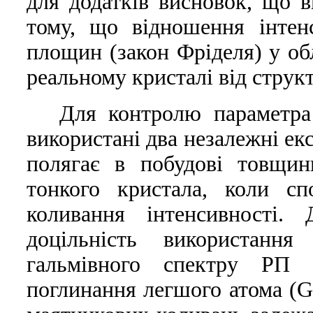
для додаткiв висновок, що в
тому, що вiдношення iнтен
площин (закон Фрiделя) у обл
реальному кристалi вiд струк
Для контролю параметра
використанi два незалежнi ек
полягає в побудовi товщин
тонкого кристала, коли сп
коливання iнтенсивностi.
доцiльнiсть використанн
гальмiвного спектру РП 
поглинання легшого атома (G