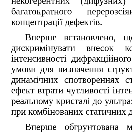
некогерентних (дифузних
багатократного перероз
концентрацiї дефектiв.
Вперше встановлено, щ
дискримiнувати внесок к
iнтенсивностi дифракцiйног
умови для визначення струк
динамiчних спотвореннях с
ефект втрати чутливостi iнт
реальному кристалi до ультра
при комбiнованих статичних 
Вперше обгрунтована мо