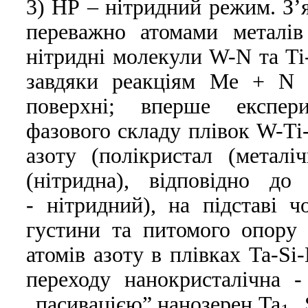
3) НР – нітридний режим. З’
переважно атомами металі
нітридні молекули W-N та Ti-
завдяки реакціям Ме + N 
поверхні; вперше експер
фазового складу плівок W-Ti-
азоту (полікристал (метал
(нітридна), відповідно до
- нітридний), на підставі 
густини та питомого опору
атомів азоту в плівках Ta-Si
переходу нанокристалічна 
„пасивацією” нанозерен Ta