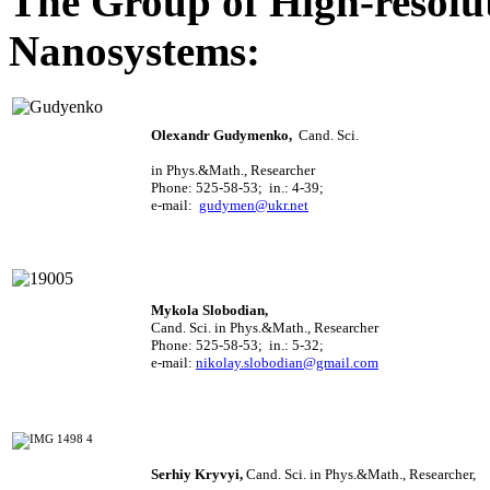
The Group of High-resolut
Nanosystems
:
Olexandr
Gudymenko
,
Cand. Sci.
in Phys.&Math., Researcher
Phone: 525-58-53; in.: 4-39;
e-mail:
gudymen@ukr.net
Mykola
Slobodian
,
Cand. Sci. in Phys.&Math., Researcher
Phone: 525-58-53; in.: 5-32;
e-
mail:
nikolay.slobodian@gmail.com
Serhiy
Kryvyi
,
Cand. Sci. i
n Phys.&Math.,
Researcher
,