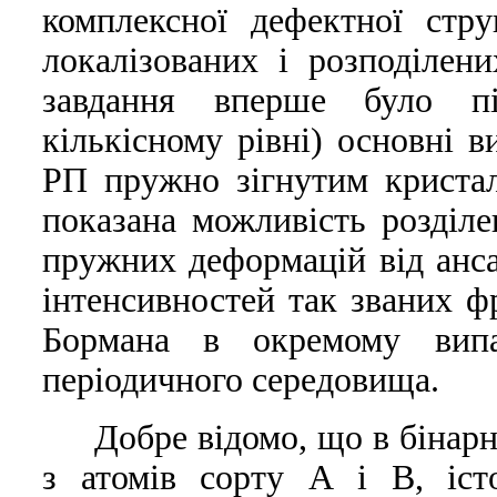
комплексної дефектної стр
локалiзованих i розподiлен
завдання вперше було пi
кiлькiсному рiвнi) основнi в
РП пружно зiгнутим кристал
показана можливiсть роздiле
пружних деформацiй вiд анса
iнтенсивностей так званих фр
Бормана в окремому випа
перiодичного середовища.
Добре вiдомо, що в бiнар
з атомiв сорту А i В, iст