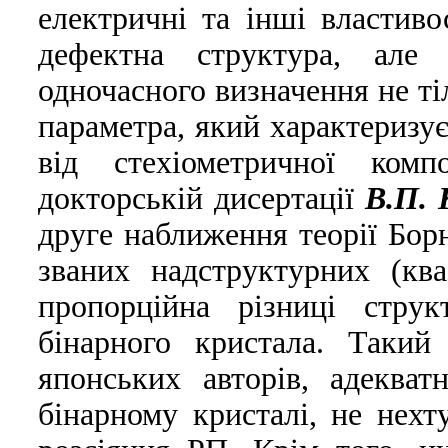
електричнi та iншi властиво
дефектна структура, але 
одночасного визначення не тi
параметра, який характеризує
вiд стехiометричної ком
докторськiй дисертацiї
В.П. 
друге наближення теорiї Борн
званих надструктурних (ква
пропорцiйна рiзницi стру
бiнарного кристала. Такий
японських авторiв, адеква
бiнарному кристалi, не нех