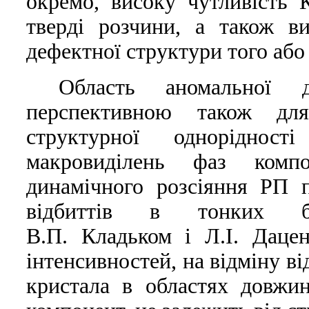
окремо, високу чутливiсть 
твердi розчини, а також ви
дефектної структури того або
Область аномальної 
перспективною також для
структурної однорiдност
макровидiлень фаз компо
динамiчного розсiяння РП 
вiдбиттів в тонких бi
В.П. Кладьком i Л.I. Даце
iнтенсивностей, на вiдмiну в
кристала в областях довжи