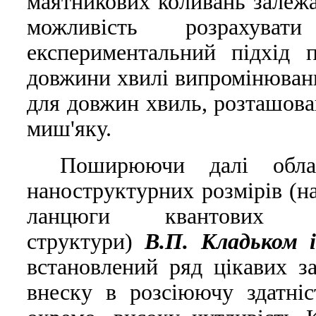
маятникових коливань залежат
можливiсть розрахува
експериментальний пiдхiд п
довжини хвилi випромiнюванн
для довжин хвиль, розташова
миш'яку.
Поширюючи далi обла
наноструктурних розмiрiв (на
ланцюги квантових т
структури)
В.П. Кладьком i
встановлений ряд цiкавих за
внеску в розсiюючу здатнi