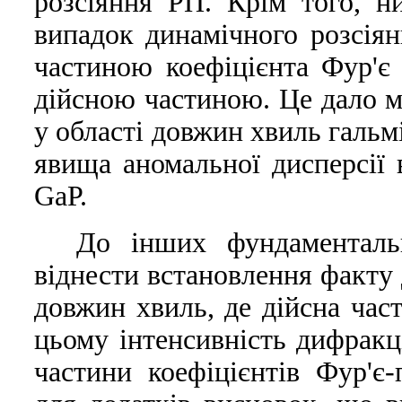
розсiяння РП. Крiм того, н
випадок динамiчного розсiя
частиною коефiцiєнта Фур'є 
дiйсною частиною. Це дало м
у областi довжин хвиль гальм
явища аномальної дисперсiї 
GaP.
До iнших фундаменталь
вiднести встановлення факту 
довжин хвиль, де дiйсна час
цьому iнтенсивнiсть дифракцi
частини коефiцiєнтiв Фур'є