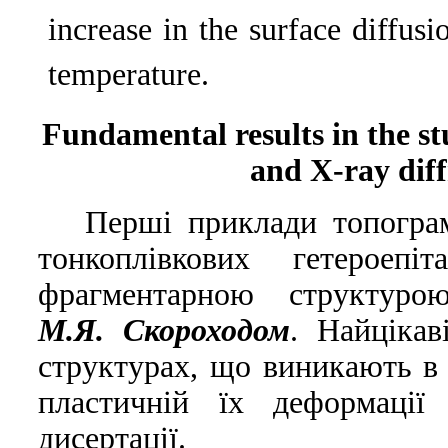
increase in the surface diffus
temperature.
Fundamental results in the st
and X-ray diff
Першi приклади топограм
тонкоплiвкових гетероеп
фрагментарною структуро
М.Я. Скороходом
. Найцiкав
структурах, що виникають в 
пластичнiй їх деформацiї 
дисертацiї.