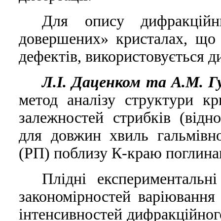
Для опису дифракцiй
довершених» кристалах, що 
дефектiв, використовується д
Л.I. Даценком та А.М. Г
метод аналiзу структури к
залежностей стрибкiв (вiдн
для довжин хвиль гальмiвно
(РП) поблизу К-краю поглина
Плiднi експериментальн
закономiрностей варiювання
iнтенсивностей дифракцiйног