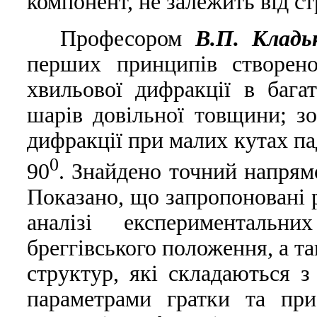
компонент, не залежить вiд с
Професором
В.П. Кладь
перших принципів створено
хвильової дифракції в бага
шарів довільної товщини; зо
дифракції при малих кутах пад
0
90
. Знайдено точний напрям
Показано, що запропоновані 
аналізі експерименталь
бреггівського положення, а т
структур, які складаються з
параметрами гратки та при