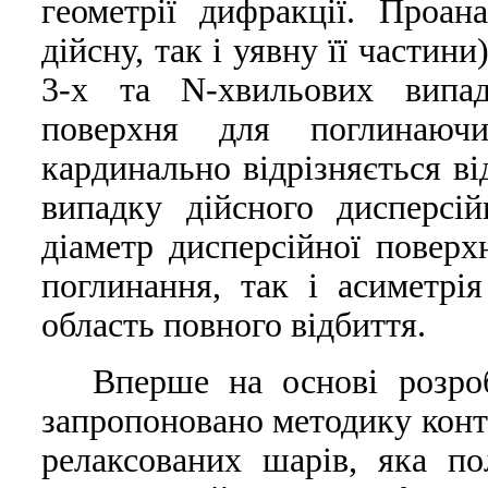
геометрії дифракції. Проан
дійсну, так і уявну її частини
3-х та N-хвильових випад
поверхня для поглинаючи
кардинально відрізняється в
випадку дійсного дисперсі
діаметр дисперсійної поверх
поглинання, так і асиметрія
область повного відбиття.
Вперше на основі розроб
запропоновано методику конт
релаксованих шарів, яка п