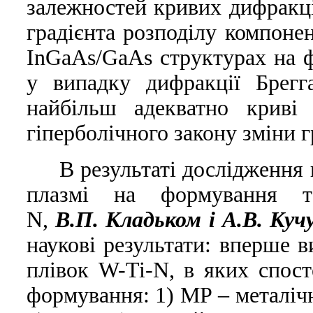
залежностей кривих дифракці
градієнта розподілу компоне
InGaAs/GaAs структурах на 
у випадку дифракції Брегг
найбільш адекватно криві 
гіперболічного закону зміни г
В результаті дослідження
плазмі на формування т
N,
В.П. Кладьком i А.В. Куч
наукові результати: вперше в
плівок W-Ti-N, в яких спост
формування: 1) МР – металіч