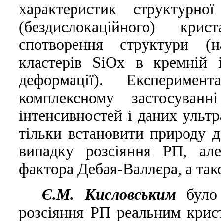
характеристик структурної
(бездислокацiйного) кри
спотворення структури (н
кластерiв SiOx в кремнiй 
деформацiї). Експериме
комплексному застосуванн
iнтенсивностей i даних ультр
тiльки встановити природу 
випадку розсiяння РП, але
фактора Дебая-Валлєра, а та
Є.М. Кисловським
було 
розсiяння РП реальним крис