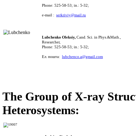
Phone
: 525-58-53; in.: 5-32;
e-mail
:
serkriviy@mail.ru
Lubchenko Oleksiy,
Cand. Sci. i
n Phys.&Math.,
Researcher
,
Phone
: 525-58-53; in.: 5-32;
Ел. пошта:
lubchenco.a@gmail.com
The Group of X-ray Struc
Heterosystems
: