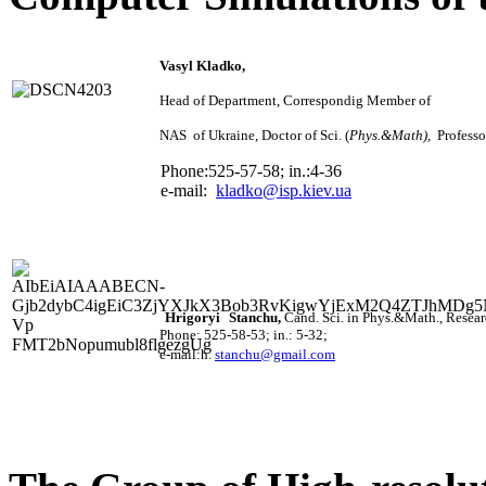
Vasyl Kladko,
Head of Department, Correspondig Member of
NAS of Ukraine, Doctor of Sci.
(
Phys.&Math
)
,
Professo
Phone:525-57-58; in.:4-36
e-mail:
kladko@isp.kiev.ua
Hrigoryi
Stanchu
,
Cand. Sci. i
n Phys.&Math.,
Resear
Phone: 525-58-53; in.: 5-32;
e-mail:h.
stanchu@gmail.com