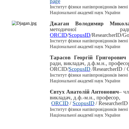
page
Інститут фізики напівпровідників імен
Національної академії наук України
Джаган Володимир Микола
методичної рад
ORCID
/
ScopusID
/
ResearcherID
/
Go
Інститут фізики напівпровідників імен
Національної академії наук України
Тарасов Георгій Григорович
ради,
в
икладач, д
.
ф.м.н
.
,
професо
ORCID
/
ScopusID
/
ResearcherID /
Інститут фізики напівпровідників імен
Національної академії наук України
Євтух Анатолій Антонович
–
ч
викладач, д
.
ф.-м.н
.
, професор,
ORCID
/
ScopusID
/
ResearcherID
Інститут фізики напівпровідників імен
Національної академії наук України