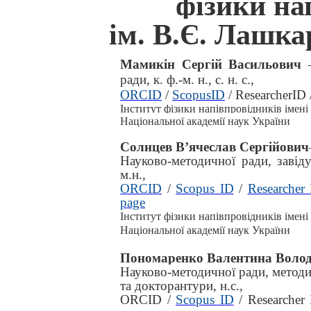
фізики на
ім. В.Є. Лашк
Мамикін Сергій Васильович
ради,
к
.
ф
.
-м. н
.
, с
.
н
.
с
.
,
ORCID
/
ScopusID
/ ResearcherID 
Інститут фізики напівпровідників імен
Національної академії наук України
Солнцев В’ячеслав Сергійович
Науково-методичної ради,
завід
м.н.,
ORCID
/
Scopus ID
/
Researcher
page
Інститут фізики напівпровідників імен
Національної академії наук України
Пономаренко Валентина Воло
Науково-методичної ради,
методис
та докторантури,
н.с.,
ORCID /
Scopus ID
/ Researcher