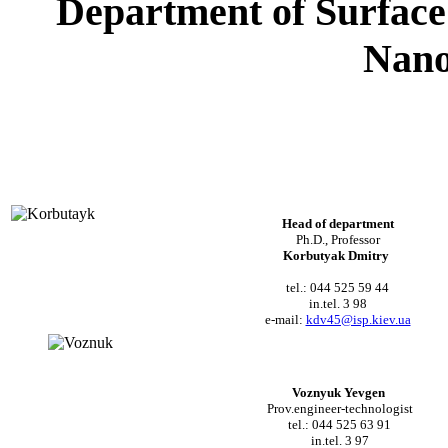
Department of
Surface
Nano
Head of department
Ph.D., Professor
Korbutyak Dmitry
tel.: 044 525 59 44
in.tel. 3 98
e-mail:
kdv45@isp.kiev.ua
Voznyuk Yevgen
Prov.
engineer-technologist
tel.: 044 525 63 91
in.tel. 3 97