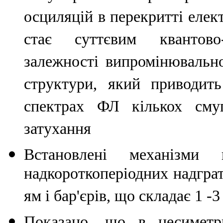
осциляцій в перекритті елек
стає суттєвим квантово
залежності випромінювально
структури, який приводит
спектрах ФЛ кількох сму
затухання
Встановлені механізми 
надкороткоперіодних надгр
ям і бар'єрів, що складає 1 
Показано, що в несиметри