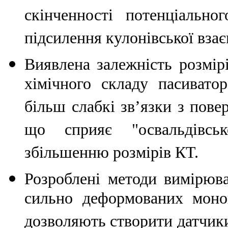
скінченності потенціально
підсилення кулонівської взає
Виявлена залежність розмір
хімічного складу пасивато
більш слабкі зв’язки з пове
що сприяє "освальдівсь
збільшенню розмірів КТ.
Розроблені методи вимірюв
сильно деформованих монок
дозволяють створити датчики