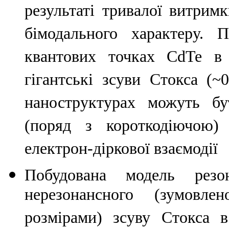
результаті тривалої витрим
бімодального характеру. 
квантових точках CdTe в 
гігантські зсуви Стокса (~
наноструктурах можуть бу
(поряд з короткодіючою) 
електрон-діркової взаємодії
Побудована модель резон
нерезонансного (зумовле
розмірами) зсуву Стокса 