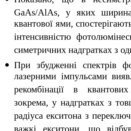
GaAs/AlAs, у яких ширина
квантової ями, спостерігают
інтенсивністю фотолюмінес
симетричних надгратках з о
При збудженні спектрів ф
лазерними імпульсами вияв
рекомбінації в квантових
зокрема, у надгратках з т
радіуса екситона з переключ
важкі екситони, що відбу