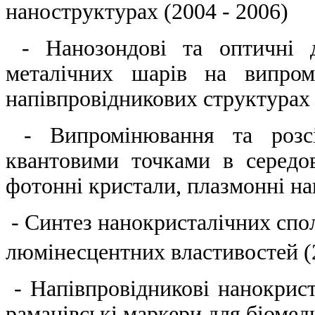
наноструктурах (2004 - 2006)
- Нанозондові та оптичні д
металічних шарів на випром
напівпровідникових структурах
- Випромінювання та розсія
квантовими точками в середо
фотонні кристали, плазмонні на
- Синтез нанокристалічних спо
люмінесцентних властивостей (
- Напівпровідникові нанокрист
раманівські маркери для біомед