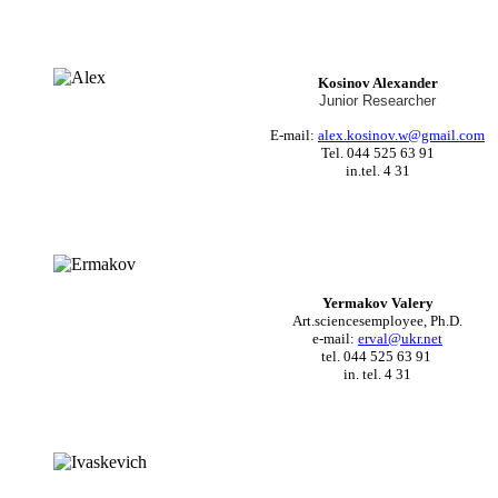
Kosinov Alexander
Junior Researcher
E-mail:
alex.kosinov.w@gmail.com
Tel. 044 525 63 91
in.tel.
4 31
Yermakov Valery
Art.
sciences
employee,
Ph.D.
e-mail:
erval@ukr.net
tel. 044 525 63 91
in. tel. 4 31