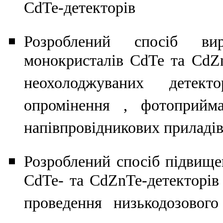
CdTe-детекторів
Розроблений спосіб в
монокристалів CdTe та CdZ
неохолоджуваних детект
опромінення , фотоприйма
напівпровідникових приладів
Розроблений спосіб підвищен
CdTe- та CdZnTe-детекторі
проведення низькодозовог