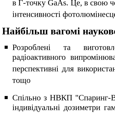
в Г-точку GaAs. Це, в свою ч
інтенсивності фотолюмінесц
Найбільш вагомі науков
Розроблені та виготовл
радіоактивного випромінюв
перспективні для використа
тощо
Спільно з НВКП "Спаринг-Ві
індивідуальні дозиметри г