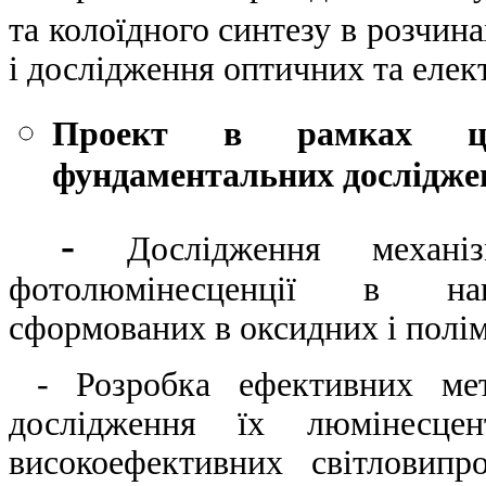
та колоїдного синтезу в розчина
і дослідження оптичних та елек
Проект в рамках ціл
фундаментальних дослідже
-
Дослідження механі
фотолюмінесценції в напі
сформованих в оксидних і полі
- Розробка ефективних мето
дослідження їх люмінесцен
високоефективних світловип