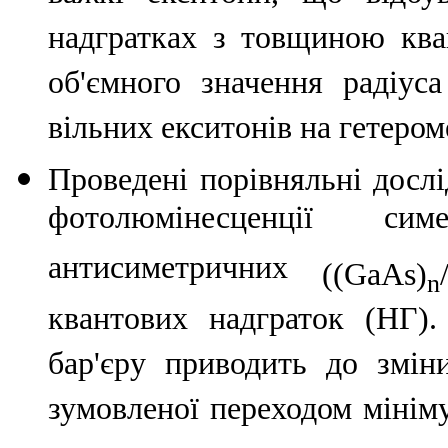
надгратках з товщиною ква
об'ємного значення радіус
вільних екситонів на гетеро
Проведені порівняльні досл
фотолюмінесценції сим
антисиметричних
((GaAs)
n
квантових надграток (НГ)
бар'єру приводить до змін
зумовленої переходом мінім