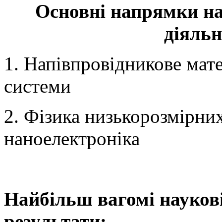
Основні напрямки нау
діяльн
1. Напівпровідникове мате
системи
2. Фізика низькорозмірних
наноелектроніка
Найбільш вагомі наукові
результати: