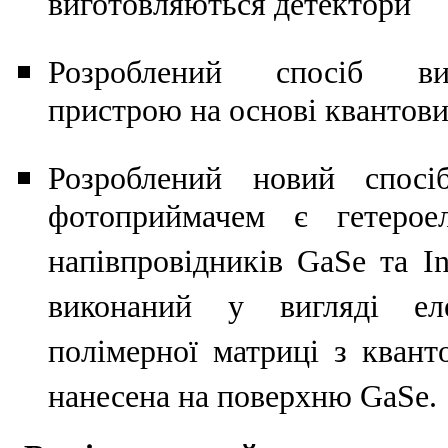
виготовляються детектори
Розроблений спосіб виг
пристрою на основі квантов
Розроблений новий спосі
фотоприймачем є гетерое
напівпровідників GaSe та I
виконаний у вигляді еле
полімерної матриці з кван
нанесена на поверхню GaSe.