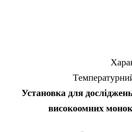
Хара
Температурний 
Установка для досліджен
високоомних монок