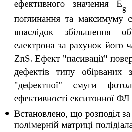
ефективного значення E
(
g
поглинання та максимуму с
внаслідок збільшення об'
електрона за рахунок його 
ZnS. Ефект "пасивації" пове
дефектів типу обірваних з
"дефектної" смуги фото
ефективності екситонної ФЛ 
Встановлено, що розподіл за
полімерній матриці полідіа