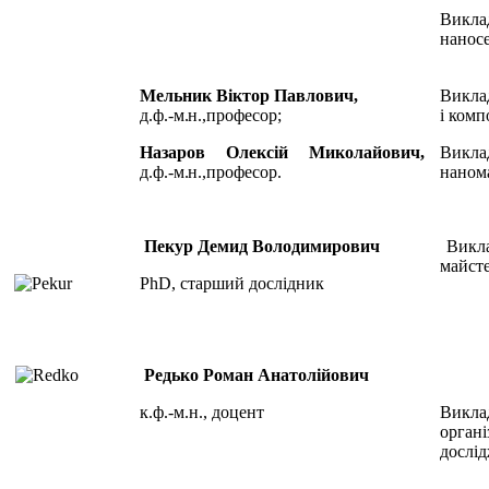
Викла
наносе
Мельник Віктор Павлович,
Викла
д.ф.-м.н.,
професор
;
і комп
Назаров Олексій Миколайович,
Викла
д.ф.-м.н.,
професор.
наном
Пекур Демид Володимирович
Викла
майсте
PhD, старший дослідник
Редько Роман Анатолійович
к.ф.-м.н., доцент
Викл
органі
дослі