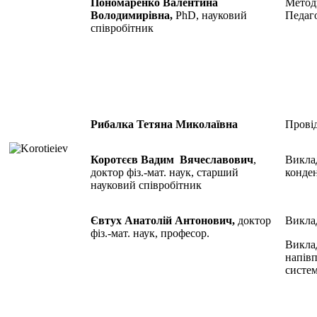
Пономаренко Валентина
Метод
Володимирівна,
PhD
, науковий
Педаг
співробітник
Рибалка Тетяна Миколаївна
Прові
Коротєєв Вадим Вячеславович
,
Вик
доктор фіз.-мат. наук, старший
конде
науковий співробітник
Євтух Анатолій Антонович,
доктор
Викла
фіз.-мат. наук, професор.
Вик
напів
систе