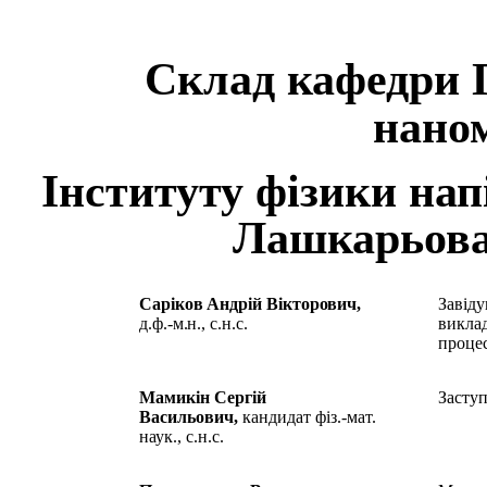
Склад кафедри 
нано
Інституту фізики нап
Лашкарьова
Саріков Андрій Вікторович
,
Завіду
д.ф.-м.н., с.н.с.
викла
процес
Мамикін Сергій
Заступ
Васильович,
кандидат фіз.-мат.
наук., с.н.с.