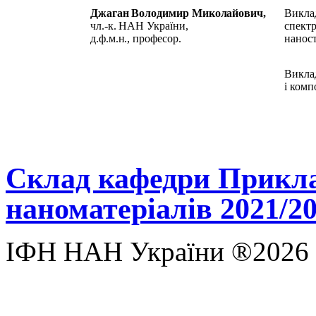
Джаган Володимир Миколайович,
Вик
чл.-к. НАН України,
спект
д.ф.м.н.,
професор.
нанос
Викла
і комп
Склад кафедри Прикла
наноматеріалів 2021/2
ІФН НАН України ®2026