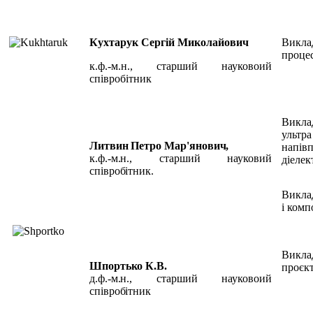
Кухтарук Сергій Миколайович
Викла
процес
к.ф.-м.н., старший науковоий
співробітник
Викл
уль
Литвин
Петро
Мар'янович,
нап
к.ф.-м.н.,
старший
науковий
діелек
співробітник.
Викла
і комп
Вик
Шпортько К.В.
проєкт
д.ф.-м.н.,
старший науковоий
співробітник