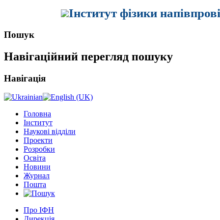
Інститут фізики напівпров
Пошук
Навігаційний перегляд пошуку
Навігація
Головна
Інститут
Наукові відділи
Проекти
Розробки
Освіта
Новини
Журнал
Пошта
Про ІФН
Дирекція