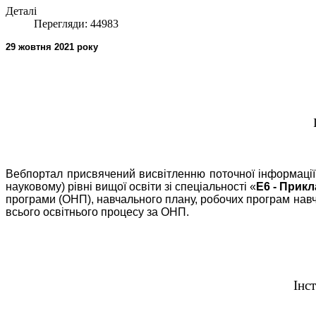
Деталі
Перегляди: 44983
29 жовтня 2021 року
Вебпортал присвячений висвітленню поточної інформації, 
науковому) рівні вищої освіти зі спеціальності «
Е6 - Прик
програми (ОНП), навчального плану, робочих програм навча
всього освітнього процесу за ОНП.
Інс