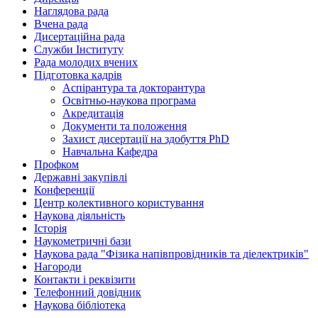
Наглядова рада
Вчена рада
Дисертаційна рада
Служби Інституту
Рада молодих вчених
Підготовка кадрів
Аспірантура та докторантура
Освітньо-наукова програма
Акредитація
Документи та положення
Захист дисертації на здобуття PhD
Навчальна Кафедра
Профком
Державні закупівлі
Конференції
Центр колективного користування
Наукова діяльність
Історія
Наукометричні бази
Наукова рада "Фізика напівпровідників та діелектриків"
Нагороди
Контакти і реквізити
Телефонний довідник
Наукова бібліотека