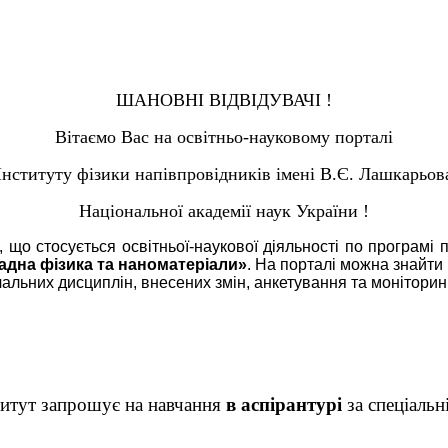
ШАНОВНІ ВІДВІДУВАЧІ !
Вітаємо Вас на освітньо-науковому порталі
Інституту фізики напівпровідників імені В.Є. Лашкарьов
Національної академії наук України !
що стосується освітньої-наукової діяльності по програмі 
ладна фізика та наноматеріали»
. На порталі можна знайти
льних дисциплін, внесених змін, анкетування та моніторингу
титут запрошує на навчання
в аспірантурі
за спеціальн