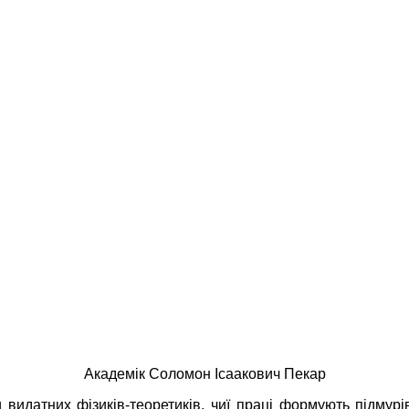
Академік Соломон Ісаакович Пекар
идатних фізиків-теоретиків, чиї праці формують підмурів