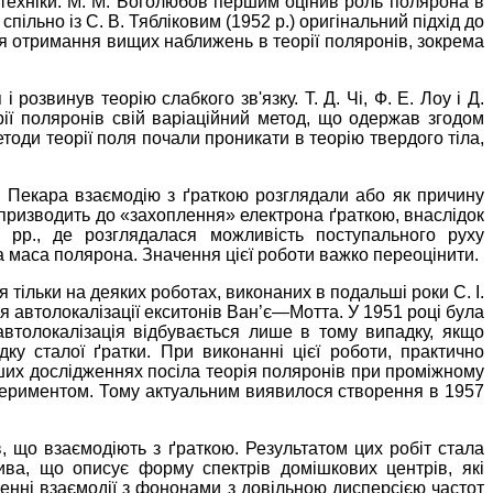
 техніки. М. М. Боголюбов першим оцінив роль полярона в
льно із С. В. Тябліковим (1952 р.) оригінальний підхід до
я отримання вищих наближень в теорії поляронів, зокрема
озвинув теорію слабкого зв'язку. Т. Д. Чі, Ф. Е. Лоу і Д.
ії поляронів свій варіаційний метод, що одержав згодом
тоди теорії поля почали проникати в теорію твердого тіла,
І. Пекара взаємодію з ґраткою розглядали або як причину
 призводить до «захоплення» електрона ґраткою, внаслідок
 рр., де розглядалася можливість поступального руху
на маса полярона. Значення цієї роботи важко переоцінити.
 тільки на деяких роботах, виконаних в подальші роки С. І.
ія автолокалізації екситонів Ван’є—Мотта. У 1951 році була
 автолокалізація відбувається лише в тому випадку, якщо
ку сталої ґратки. При виконанні цієї роботи, практично
ших дослідженнях посіла теорія поляронів при проміжному
кспериментом. Тому актуальним виявилося створення в 1957
в, що взаємодіють з ґраткою. Результатом цих робіт стала
ива, що описує форму спектрів домішкових центрів, які
енні взаємодії з фононами з довільною дисперсією частот