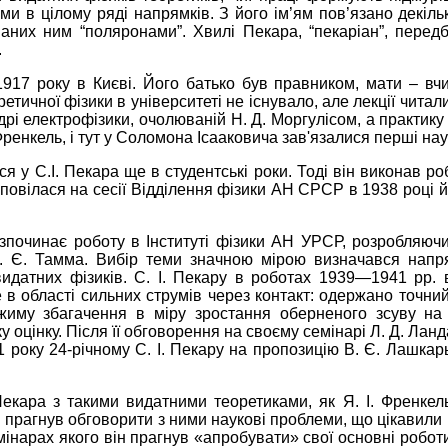
и в цілому ряді напрямків. З його ім’ям пов’язано декільк
ваних ним “поляронами”. Хвилі Пекара, “пекаріан”, перед
.
17 року в Києві. Його батько був правником, мати – вчи
оретичної фізики в університеті не існувало, але лекції читал
дрі електрофізики, очолюваній Н. Д. Моргулісом, а практику
Френкель, і тут у Соломона Ісааковича зав'язалися перші на
 у С.І. Пекара ще в студентські роки. Тоді він виконав ро
повілася на сесії Відділення фізики АН СРСР в 1938 році й
розпочинає роботу в Інституті фізики АН УРСР, розробляю
І. Є. Тамма. Вибір теми значною мірою визначався напр
видатних фізиків. С. І. Пекару в роботах 1939—1941 рр.
е в області сильних струмів через контакт: одержано точн
жиму збагачення в міру зростання оберненого зсуву на
у оцінку. Після її обговорення на своєму семінарі Л. Д. Лан
41 року 24-річному С. І. Пекару на пропозицію В. Є. Лашкарь
Пекара з такими видатними теоретиками, як Я. І. Френкель
прагнув обговорити з ними наукові проблеми, що цікавили йо
семінарах якого він прагнув «апробувати» свої основні робо