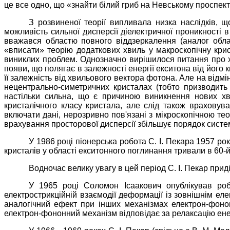
це все одно, що «знайти білий гриб на Невському проспект
З розвиненої теорії випливала низка наслідків, 
можливість сильної дисперсії діелектричної проникності в
вважався областю повного віддзеркалення (аналог облас
«вписати» теорію додаткових хвиль у макроскопічну крис
виниклих проблем. Однозначно вирішилося питання про ха
появи, що полягає в залежності енергії екситона від його 
її залежність від хвильового вектора фотона. Але на відмі
нецентрально-симетричних кристалах (тобто призводить
настільки сильна, що є причиною виникнення нових хв
кристалічного класу кристала, але слід також врахову
включати дані, нерозривно пов'язані з мікроскопічною те
врахування просторової дисперсії збільшує порядок систем
У 1986 році піонерська робота С. І. Пекара 1957 рок
кристалів у області екситонного поглинання тривали в 60-й 
Водночас велику увагу в цей період С. І. Пекар при
У 1965 році Соломон Ісаакович опублікував робо
електрострикційній взаємодії деформації із зовнішнім е
аналогічний ефект при інших механізмах електрон-фононн
електрон-фононний механізм відповідає за релаксацію енер