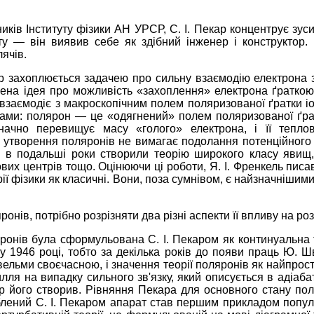
ників Інституту фізики АН УРСР, С. І. Пекар концентрує зу
ту — він виявив себе як здібний інженер і конструктор. 
ячів.
ар захоплюється задачею про сильну взаємодію електрона з
овлена ідея про можливість «захоплення» електрона ґратк
взаємодіє з макроскопічним полем поляризованої ґратки іо
онами: полярон — це «одягнений» полем поляризованої ґра
начно перевищує масу «голого» електрона, і її тепл
і, утворення поляронів не вимагає подолання потенційного
і в подальші роки створили теорію широкого класу явищ,
ових центрів тощо. Оцінюючи ці роботи, Я. І. Френкель писав
орії фізики як класичні. Вони, поза сумнівом, є найзначніши
онів, потрібно розрізняти два різні аспекти її впливу на роз
онів була сформульована С. І. Пекаром як континуальна т
 у 1946 році, тобто за декілька років до появи праць Ю. Ш
ельми своєчасною, і значення теорії поляронів як найпрост
ля на випадку сильного зв'язку, який описується в адіаба
 Пекар його створив. Рівняння Пекара для основного стану
блений С. І. Пекаром апарат став першим прикладом популяр