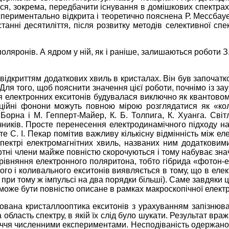
ося, зокрема, передбачити існування в домішкових спектрах 
спериментально відкрита і теоретично пояснена Р. Мессбауе
анні десятиліття, після розвитку методів селективної спе
поляронів. А ядром у ній, як і раніше, залишаються роботи
з відкриттям додаткових хвиль в кристалах. Він був започат
Для того, щоб пояснити значення цієї роботи, почнімо із з
я електронних екситонів будувалася виключно як квантовом
аційні фонони можуть повною мірою розглядатися як «кол
 Борна і М. Гепперт-Майер, К. Б. Толпига, К. Хуанга. Св
чників. Просте перенесення електродинамічного підходу 
 С. І. Пекар помітив важливу кількісну відмінність між е
пектрі електромагнітних хвиль, названих ним додатковим
отні члени майже повністю скорочуються і тому набуває знач
 рівняння електронного поляритона, тобто гібрида «фотон-ек
ного і коливального екситонів виявляється в тому, що в ел
гії при тому ж імпульсі на два порядки більші). Саме завдяки
 може бути повністю описане в рамках макроскопічної елект
удована кристаллооптика екситонів з урахуванням запізню
 область спектру, в якій їх слід було шукати. Результат вр
я численними експериментами. Несподіваність одержаного 