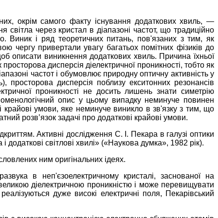
них, окрім самого факту існування додаткових хвиль, —
ня світла через кристал в діапазоні частот, що традиційно
. Виник і ряд теоретичних питань, пов'язаних з тим, як
вою чергу привертали увагу багатьох помітних фізиків до
щоб описати виникнення додаткових хвиль. Причина їхньої
к просторова дисперсія діелектричної проникності, тобто як
діапазоні частот і обумовлює природну оптичну активність у
), просторова дисперсія поблизу екситонних резонансів
ктричної проникності не досить лишень знати симетрію
еноменологічний опис у цьому випадку неминуче повинен
 крайові умови, яке неминуче виникло в зв'язку з тим, що
тний розв’язок задачі про додаткові крайові умови.
дкриттям. Активні дослідження С. І. Пекара в галузі оптики
і додаткові світлові хвилі» («Наукова думка», 1982 рік).
исловлених ним оригінальних ідеях.
азвука в неп'єзоелектричному кристалі, заснованої на
з великою діелектричною проникністю і може перевищувати
 реалізуються дуже високі електричні поля, Пекарівський