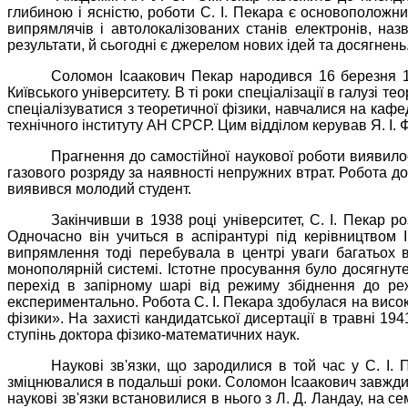
глибиною і ясністю, роботи С. І. Пекара є основоположним
випрямлячів і автолокалізованих станів електронів, наз
результати, й сьогодні є джерелом нових ідей та досягнень
Соломон Ісаакович Пекар народився 16 березня 19
Київського університету. В ті роки спеціалізації в галузі те
спеціалізуватися з теоретичної фізики, навчалися на кафе
технічного інституту АН СРСР. Цим відділом керував Я. І. 
Прагнення до самостійної наукової роботи виявилося
газового розряду за наявності непружних втрат. Робота до
виявився молодий студент.
Закінчивши в 1938 році університет, С. І. Пекар 
Одночасно він учиться в аспірантурі під керівництвом 
випрямлення тоді перебувала в центрі уваги багатьох 
монополярній системі. Істотне просування було досягнут
перехід в запірному шарі від режиму збіднення до ре
експериментально. Робота С. І. Пекара здобулася на висок
фізики». На захисті кандидатської дисертації в травні 19
ступінь доктора фізико-математичних наук.
Наукові зв'язки, що зародилися в той час у С. І. 
зміцнювалися в подальші роки. Соломон Ісаакович завжди 
наукові зв'язки встановилися в нього з Л. Д. Ландау, на 