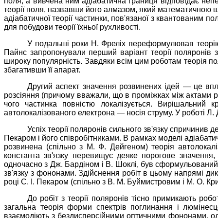
поля, а вивчена ним адіабатична границя відповідає непе
теорії поля, назвавши його алмазом, який математичною шл
адіабатичної теорії частинки, пов'язаної з квантованим 
для побудови теорії їхньої рухливості.
У подальші роки Н. Фреліх переформулював теорію п
Пайнс запропонували перший варіант теорії поляронів з
широку популярність. Завдяки всім цим роботам теорія пол
збагативши її апарат.
Другий аспект значення розвинених ідей — це впли
розсіяння (причому вважали, що в проміжках між актами р
чого частинка повністю локалізується. Вирішальний 
автолокалізованого електрона — носія струму. У роботі Л.
Успіх теорії поляронів сильного зв'язку спричинив д
Пекаром і його співробітниками. В рамках моделі адіабатич
розвинена (спільно з М. Ф. Дейгеном) теорія автолокалі
константа зв'язку перевищує деяке порогове значення, 
одночасно з Дж. Бардіном і В. Шоклі, був сформульовани
зв'язку з фононами. Здійснення робіт в цьому напрямі ди
році С. І. Пекаром (спільно з В. М. Буймистровим і М. О. К
До робіт з теорії поляронів тісно примикають робо
загальна теорія форми спектрів поглинання і люмінесц
взаємодіють з бездисперсійними оптичними фононами, одер