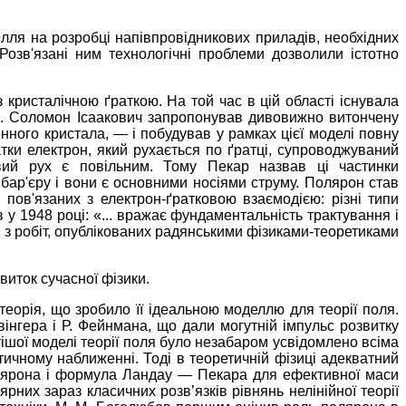
силля на розробці напівпровідникових приладів, необхідних
Розв'язані ним технологічні проблеми дозволили істотно
 кристалічною ґраткою. На той час в цій області існувала
ою. Соломон Ісаакович запропонував дивовижно витончену
нного кристала, — і побудував у рамках цієї моделі повну
тки електрон, який рухається по ґратці, супроводжуваний
овий рух є повільним. Тому Пекар назвав ці частинки
 бар'єру і вони є основними носіями струму. Полярон став
 пов'язаних з електрон-ґратковою взаємодією: різні типи
 у 1948 році: «... вражає фундаментальність трактування і
ми з робіт, опублікованих радянськими фізиками-теоретиками
виток сучасної фізики.
еорія, що зробило її ідеальною моделлю для теорії поля.
вінгера і Р. Фейнмана, що дали могутній імпульс розвитку
ішої моделі теорії поля було незабаром усвідомлено всіма
тичному наближенні. Тоді в теоретичній фізиці адекватний
 полярона і формула Ландау — Пекара для ефективної маси
них зараз класичних розв’язків рівнянь нелінійної теорії