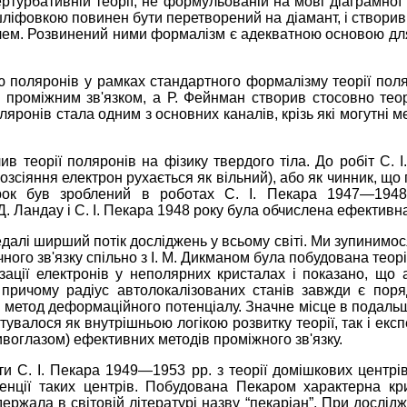
ртурбативній теорії, не формульованій на мові діаграмної
іфовкою повинен бути перетворений на діамант, і створив спі
полем. Розвинений ними формалізм є адекватною основою дл
оляронів у рамках стандартного формалізму теорії поля і р
 проміжним зв'язком, а Р. Фейнман створив стосовно теор
яронів стала одним з основних каналів, крізь які могутні ме
в теорії поляронів на фізику твердого тіла. До робіт С. 
озсіяння електрон рухається як вільний), або як чинник, що
крок був зроблений в роботах С. І. Пекара 1947—1948
 Д. Ландау і С. І. Пекара 1948 року була обчислена ефектив
едалі ширший потік досліджень у всьому світі. Ми зупинимося
ного зв'язку спільно з І. М. Дикманом була побудована теор
зації електронів у неполярних кристалах і показано, що
причому радіус автолокалізованих станів завжди є поряд
й метод деформаційного потенціалу. Значне місце в подаль
ктувалося як внутрішньою логікою розвитку теорії, так і е
ривоглазом) ефективних методів проміжного зв'язку.
ти С. І. Пекара 1949—1953 рр. з теорії домішкових центрі
енції таких центрів. Побудована Пекаром характерна кр
жала в світовій літературі назву “пекаріан”. При дослідж