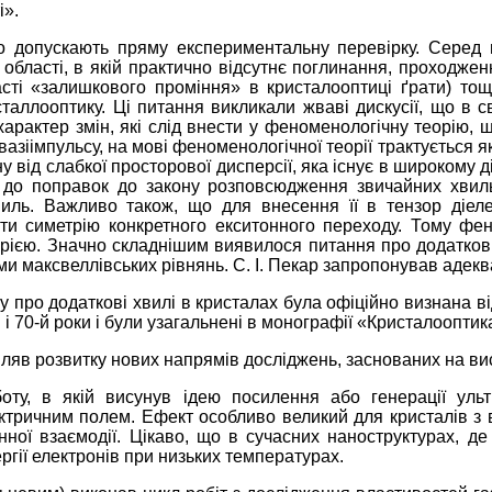
і».
що допускають пряму експериментальну перевірку. Серед 
 області, в якій практично відсутнє поглинання, проходжен
ті «залишкового проміння» в кристалооптиці ґрати) тощо
таллооптику. Ці питання викликали жваві дискусії, що в с
рактер змін, які слід внести у феноменологічну теорію, 
квазіімпульсу, на мові феноменологічної теорії трактується я
ну від слабкої просторової дисперсії, яка існує в широкому 
 до поправок до закону розповсюдження звичайних хвиль
иль. Важливо також, що для внесення її в тензор діеле
вати симетрію конкретного екситонного переходу. Тому ф
орією. Значно складнішим виявилося питання про додаткові
и максвеллівських рівнянь. С. І. Пекар запропонував адеква
у про додаткові хвилі в кристалах була офіційно визнана ві
і 70-й роки і були узагальнені в монографії «Кристалооптика 
діляв розвитку нових напрямів досліджень, заснованих на в
ту, в якій висунув ідею посилення або генерації ультр
лектричним полем. Ефект особливо великий для кристалів 
ої взаємодії. Цікаво, що в сучасних наноструктурах, де
гії електронів при низьких температурах.