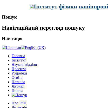
Інститут фізики напівпров
Пошук
Навігаційний перегляд пошуку
Навігація
Головна
Інститут
Наукові відділи
Проекти
Розробки
Освіта
Новини
Журнал
Пошта
Про ІФН
Дирекція