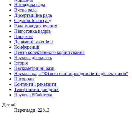
Наглядова рада
Вчена рада
Дисертаційна рада
Служби Інституту
Рада молодих вчених
Підготовка кадрів
Профком
Державні закупівлі
Конференції
Центр колективного користування
Наукова діяльність
Історія
Наукометричні бази
Наукова рада "Фізика напівпровідників та діелектриків"
Нагороди
Контакти і реквізити
Телефонний довідник
Наукова бібліотека
Деталі
Перегляди: 22313