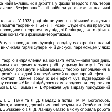
а найважливіших відкриттів у фізиці твердого тіла, теорії
бачення безфононної лінії ввійшли до фізики як класичні
телькою. У 1933 році він вступив на фізичний факультет
и помітні теоретики Г. Бек і Н. Розен. Студенти, які прагнули
 проходили в теоретичному відділі Ленінградського фізико-
укові контакти з фізиками-теоретиками.
боту зі знаходження функції розподілу електронів в плазмі
 викликала гарячі суперечки й дискусії, переможцем у яких
чи теорію випрямлення на контакті метал—напівпровідник.
ямом експериментальних робіт у цьому інституті. Теорія
 вдалося розвинути найзагальнішу теорію випрямлення в
ий розв’язок задачі й передбачений неординарний ефект —
 контакті. Майже зразу ж цей ефект був підтверджений
дау сказав: «У Києві відбулося самозародження теоретичної
ова, І. Є. Тамма і Я. І. Френкеля був відразу присуджений
, І. Є. Тамм та Л. Д. Ландау, а потім і М. М. Боголюбов,
го, а також одержані ним нові результати. Особливо тісні
ти. Зближенню з Л. Д. Ландау багато в чому сприяла робота