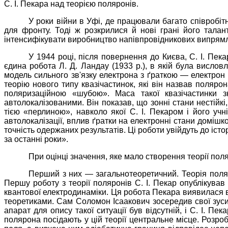
С. І. Пекара над теорією поляронів.
У роки війни в Уфі, де працювали багато співробіт
для фронту. Тоді ж розкрилися й нові грані його талан
інтенсифікувати виробництво напівпровідникових випрямл
У 1944 році, після повернення до Києва, С. І. Пек
єдина робота Л. Д. Ландау (1933 р.), в якій була висл
модель сильного зв'язку електрона з ґраткою — електрон 
теорію нового типу квазічастинок, які він назвав поляр
поляризаційною «шубою». Маса такої квазічастинки з
автолокалізованими. Він показав, що зонні стани нестійк
тією «перлиною», навколо якої С. І. Пекаром і його учн
автолокалізації, вплив ґратки на електронні стани домішк
точність одержаних результатів. Ці роботи увійдуть до іст
за останні роки».
При оцінці значення, яке мало створення теорії поляр
Перший з них — загальнотеоретичний. Теорія поляр
Першу роботу з теорії поляронів С. І. Пекар опублікував
квантової електродинаміки. Ця робота Пекара виявилася в
теоретиками. Сам Соломон Ісаакович зосередив свої зусил
апарат для опису такої ситуації був відсутній, і С. І.
полярона посідають у цій теорії центральне місце. Розро