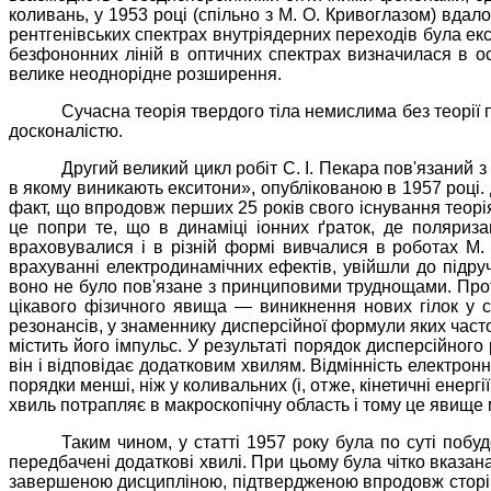
коливань, у 1953 році (спільно з М. О. Кривоглазом) вдал
рентгенівських спектрах внутріядерних переходів була ек
безфононних ліній в оптичних спектрах визначилася в ост
велике неоднорідне розширення.
Сучасна теорія твердого тіла немислима без теорії 
досконалістю.
Другий великий цикл робіт С. І. Пекара пов'язаний 
в якому виникають екситони», опублікованою в 1957 році. 
факт, що впродовж перших 25 років свого існування теорі
це попри те, що в динаміці іонних ґраток, де поляриз
враховувалися і в різній формі вивчалися в роботах М.
врахуванні електродинамічних ефектів, увійшли до підру
воно не було пов'язане з принциповими труднощами. Проте
цікавого фізичного явища — виникнення нових гілок у с
резонансів, у знаменнику дисперсійної формули яких част
містить його імпульс. У результаті порядок дисперсійного
він і відповідає додатковим хвилям. Відмінність електрон
порядки менші, ніж у коливальних (і, отже, кінетичні енер
хвиль потрапляє в макроскопічну область і тому це явище
Таким чином, у статті 1957 року була по суті поб
передбачені додаткові хвилі. При цьому була чітко вказана
завершеною дисципліною, підтвердженою впродовж сторічч