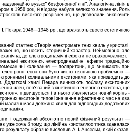
надзвичайно вузької безфононної лінії. Аналогічна лінія в
ром в 1958 році й відразу набула великого значення. Роль
ктроскопії високого розрізнення, що дозволили виключити
 З. І. Пекара 1946—1948 рр., що вражають своєю естетичною
кований статтею «Теорія електромагнітних хвиль у кристалі,
ауваження, що носить історичний характер. Неймовірно, але
еханічна, де електродинамічні ефекти не враховувалися. І
ивальні екситони», електродинамічні ефекти традиційно
ітломеханічні коливання — поляритони, що виникають при
на електронні екситони було чисто технічною проблемою —
лектронними і коливальними екситонами, яка призводить до
и. Додаткові хвилі Пекара виникають поблизу екситонних
ення член, пов'язаний з кінетичною енергією екситона, що
ситон», підвищується і в нього з'являється новий корінь -
ектронних екситонів типові значення ефективних мас на два
 цій мализні маси довжина хвилі для відповідних додаткових
родинаміки.
вання і одержаний абсолютно новий фізичний результат —
ажав уже хоча б тому, що лінійна кристаллооптика здавалася
результату образно висловив А. І. Ансельм, який сказав: