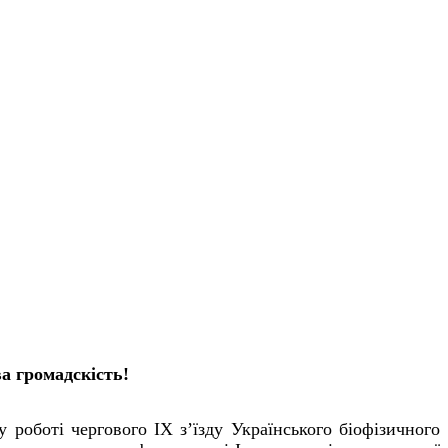
а громадскість!
у роботі чергового ІХ з’їзду Українського біофізичного