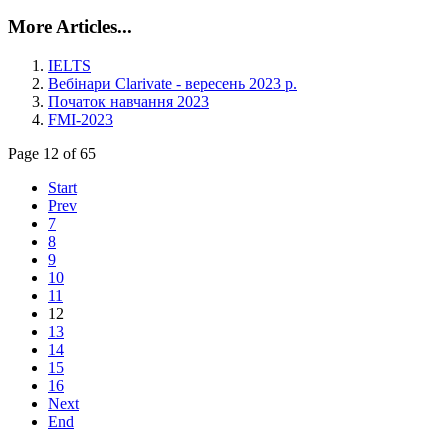
More Articles...
IELTS
Вебінари Clarivate - вересень 2023 р.
Початок навчання 2023
FMI-2023
Page 12 of 65
Start
Prev
7
8
9
10
11
12
13
14
15
16
Next
End