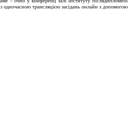
саме – очно у конференц залі Інституту післядипломної
6 з одночасною трансляцією засідань онлайн з допомогою