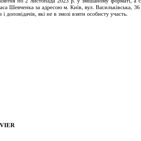
жовтня по 2 листопада 2023 р. у змішаному форматі, а 
раса Шевченка за адресою м. Київ, вул. Васильківська, 3
 доповідачів, які не в змозі взяти особисту участь.
EVIER