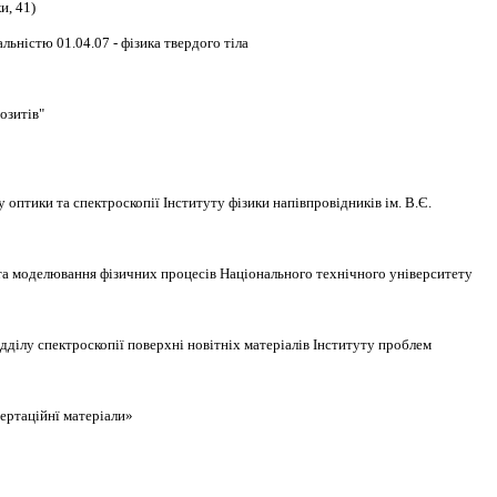
и, 41)
льністю 01.04.07 - фізика твердого тіла
озитів"
оптики та спектроскопії Інституту фізики напівпровідників ім. В.Є.
и та моделювання фізичних процесів Національного технічного університету
дділу спектроскопії поверхні новітніх матеріалів Інституту проблем
сертаційнї матеріали»