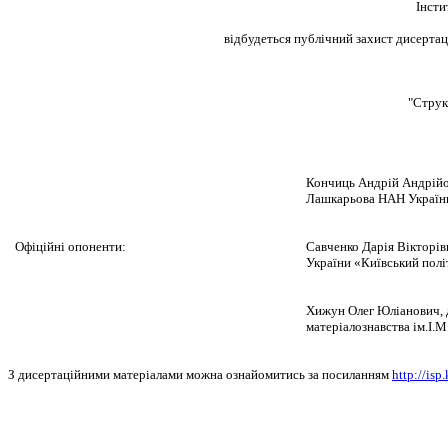
Інсти
відбудеться публічний захист дисертаці
"Струк
Кончиць Андрій Андрійов
Лашкарьова НАН Україн
Офіційні опоненти:
Савченко Дарія Вікторів
України «Київський полі
Хижун Олег Юліанович, д
матеріалознавства ім.І
З дисертаційними матеріалами можна ознайомитись за посиланням
http://is