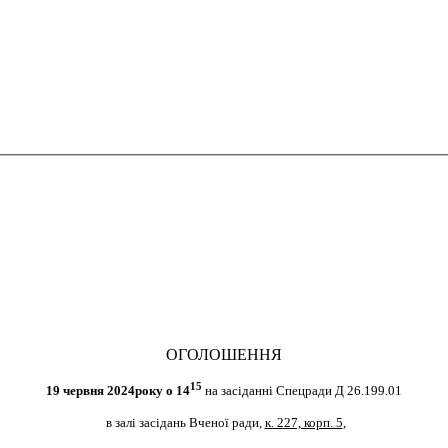
ОГОЛОШЕННЯ
15
19 червня 2024року о 14
на засіданні Спецради Д 26.199.01
в залі засідань Вченої ради,
к. 227, корп. 5
,