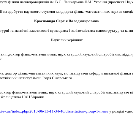
туту фізики напівпровідників ім. В.Є. Лашкарьова НАН України (проспект Наук
ї на здобуття наукового ступеня кандидата фізико-математичних наук за спеціа
Красновида Сергія Володимировича
турні та магнітні властивості вуглецевих і залізо-містких наноструктур та комп
Науковий керівник:
ич, доктор фізико-математичних наук, старший науковий співробітник, відділу 
и.
на, доктор фізико-математичних наук, в.о. завідувача кафедри загальної фізик
технічний інститут імені Ігоря Сікорського
октор фізико-математичних наук, старший науковий співробітник, завідувач ві
.М.Францевича НАН України
p.kiev.ua/index.php/2013-06-13-11-34-46/dissertation-group-1-menu
у розділі «ди