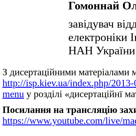
Гомоннай Ол
завідувач від
електроніки І
НАН України
З дисертаційними матеріалами 
http://isp.kiev.ua/index.php/2013
menu
у розділі «дисертаційнї ма
Посилання на трансляцію захи
https://www.youtube.com/live/