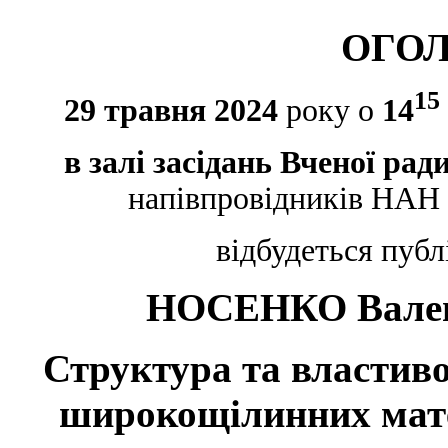
ОГО
15
29
трав
ня 20
24
року о
14
в
залі засідань Вченої рад
напівпровідників НАН 
відбудеться публ
НОСЕНКО
Вале
Структура та властиво
широкощілинних матер