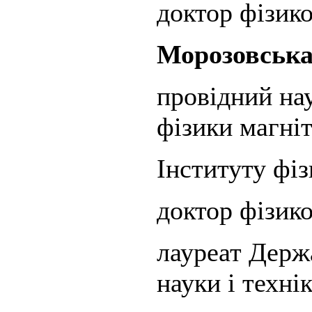
доктор фізик
Морозовська
провідний на
фізики магні
Інституту фі
доктор фізик
лауреат Держа
науки і техні