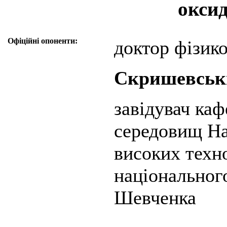
оксид
Офіційні опоненти:
доктор фізик
Скришевськ
завідувач ка
середовищ На
високих техн
національного
Шевченка