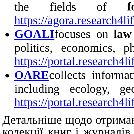
f
the fields of
https://agora.research4lif
GOALI
focuses on
law 
politics, economics, p
https://portal.research4li
OARE
collects informa
including ecology, g
https://portal.research4li
Детальніше щодо отриман
колекції книг і журналів