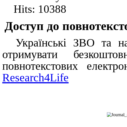
Hits: 10388
Д
оступ до повнотекст
Українські ЗВО та на
отримувати безкошто
повнотекстових електр
Research
4
Life