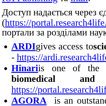
Доступ надається через 
(
https://portal.research4life
портали за розділами наук
ARDI
gives access to
sci
‑
https://ardi.research4lif
Hinari
is one of the w
biomedical and
https://portal.research4li
AGORA
is an outstandi