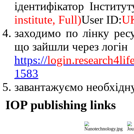
ідентифікатор Інститу
institute
,
Full
)
User ID
:
U
заходимо по лінку ресу
що зайшли через логін
https
://
login
.
research
4
lif
1583
завантажуємо необхідну
IOP publishing links