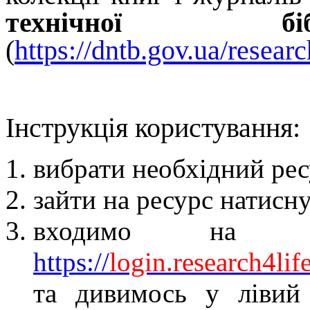
технічної біблі
(
https://dntb.gov.ua/researc
Інструкція користування:
вибрати необхідний ресу
зайти на ресурс натис
входимо на р
https
://
login
.
research
4
lif
т
а дивимось у лівий 