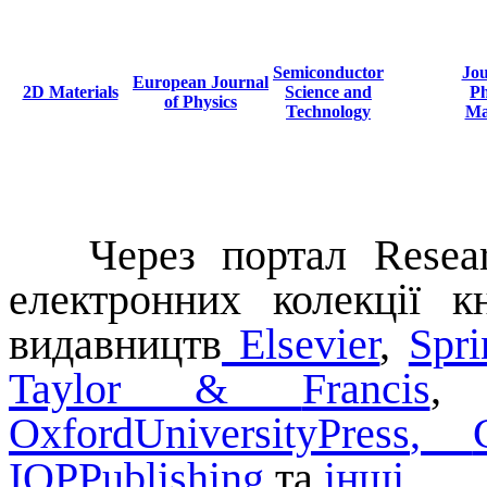
Semiconductor
Jou
European Journal
2D Materials
Science and
Ph
of Physics
Technology
Ma
Через портал
Resea
електронних колекції 
видавництв
Elsevier
,
Spri
Taylor
&
Francis
Oxford
University
Press
,
IOP
Publishing
та
інші
.