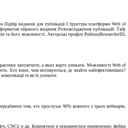
ня Підбір видання для публікації Структура платформи Web of
за форматом обраного видання Розповсюдження публікацій. Табу
st та його можливості. Авторські профілі Publons|ResearcherID,
практики запозичити, а яких варто уникати. Можливості Web of
нзенти. Хто вони, чим мотивуються, де знайти найефективніших?
омунікації та як їх уникати.
передбачені тим, хто прослухає 90% кожного з трьох вебінарів,
ex, CNCI, и др. Корректное и некорректное применение, фейки