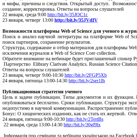
и мифы, причины и следствия. Открытый доступ. Возможности
создание, корректировка. Ответы на вопросы слушателей
22 января, среда 9:00
http://bit.ly/35JOC1c
23 января, четверг 13:00
http://bit.ly/35JVdIV
Возможности платформы Web
of
Science
для ученого и журн
Поиск и анализ научной литературы на платформе Web of Sci
поиск партнеров, сохранение результатов.
Структура, содержание и отбор материалов для платформы Web of 
исключения журналов в Web of Science Core collection.
Обратите внимание на вебинаре будет приглашенный спикер Р
Партнерство Elibrary Clarivate Analytics. Russian Science Citat
Ответы на вопросы слушателей
23 января, четверг 9:
00-10
:30
http://bit.ly/2FGP5Xb
24 января, пятница 13:
00-14
:30
http://bit.ly/2ser1Ih
Публикационная стратегия ученого
Цель и задачи публикации. Типы документов и их функции. 
опубликоваться бесплатно. Сроки публикации. Структура экс
недопустимо в научной коммуникации. Распространение публика
Бонус: О хищнических изданиях, как не стать их жертвой. От
24 января, пятница 9:
00-10
:30
http://bit.ly/2TertBs
22 января, среда 13:
00-14
:30
http://bit.ly/30gf9lx
Інформація про семінари та вебінари українською на Facebook