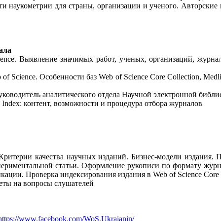
 наукометрии для страны, организации и ученого. Авторские п
ала
ence. Выявление значимых работ, ученых, организаций, журна
Science. Особенности баз Web of Science Core Collection, Medlin
уководитель аналитического отдела Научной электронной библи
ion Index: контент, возможности и процедура отбора журналов
Критерии качества научных изданий. Бизнес-модели издания. П
периментальной статьи. Оформление рукописи по формату журна
ции. Проверка индексирования издания в Web of Science Core C
веты на вопросы слушателей
https://www.facebook.com/WoS.Ukraianin/