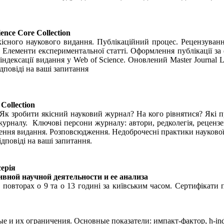
nce Core Collection
кісного наукового видання. Публікаційний процес. Рецензуван
о. Елементи експериментальної статті. Оформлення публікації 
ндексації видання у Web of Science. Оновлений Master Journal Li
дповіді на ваші запитання
Collection
я. Як зробити якісний науковий журнал? На кого рівнятися? Які 
итку журналу. Ключові персони журналу: автори, редколегія, реце
ння видання. Розповсюдження. Недоброчесні практики наукової к
ідповіді на ваші запитання.
серія
тивной научной деятельности и ее анализа
 повторах о 9 та о 13 годині за київським часом. Сертифікати 
е и их ограничения. Основные показатели: импакт-фактор, h-ind