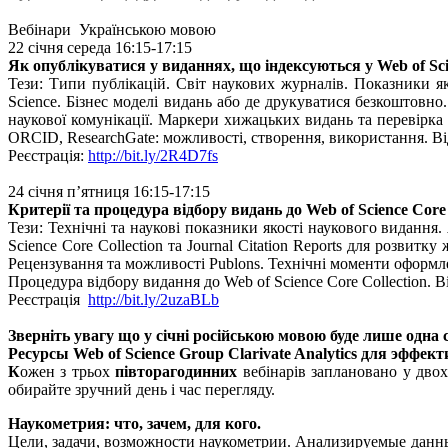
Вебінари Українською мовою
22 січня середа 16:
15-17
:15
Як опублікуватися у виданнях, що індексуються у Web of Scie
Тези: Типи публікацій. Світ наукових журналів. Показники я
Science. Бізнес моделі видань або де друкуватися безкоштовн
наукової комунікації. Маркери хижацьких видань та перевірка і
ORCID, ResearchGate: можливості, створення, використання. Ві
Реєстрація:
http://bit.ly/2R4D7fs
24 січня п’ятниця 16:
15-17
:15
Критерії та процедура відбору видань до Web of Science Core 
Тези: Технічні та наукові показники якості наукового виданн
Science Core Collection та Journal Citation Reports для розв
Рецензування та можливості Publons. Технічні моменти оформле
Процедура відбору видання до Web of Science Core Collection. В
Реєстрація
http://bit.ly/2uzaBLb
Зверніть увагу що у січні російською мовою буде лише одна 
Ресурсы Web of Science Group Clarivate Analytics для эффек
К
ожен з трьох
півторагодинних
вебінарів заплановано у двох
обирайте зручний день і час перегляду.
Наукометрия: что, зачем, для кого.
Цели, задачи, возможности наукометрии. Анализируемые данны