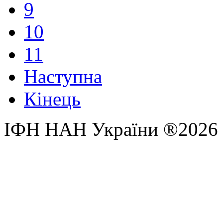
9
10
11
Наступна
Кінець
ІФН НАН України ®2026