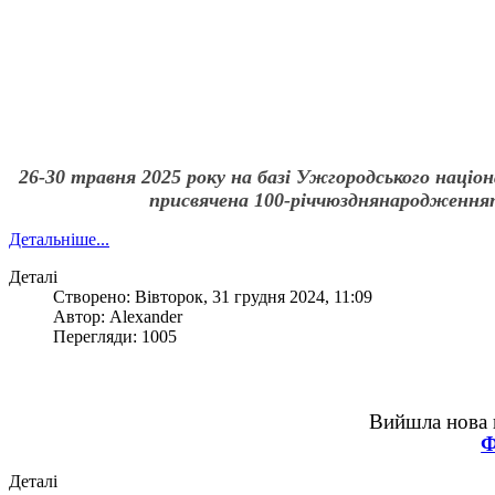
2
6
-
30
травня 202
5
року на базі Ужгородського націон
присвячена
100-
річчю
з
дня
народження
Детальніше...
Деталі
Створено: Вівторок, 31 грудня 2024, 11:09
Автор: Alexander
Перегляди: 1005
Вийшла нова н
Деталі