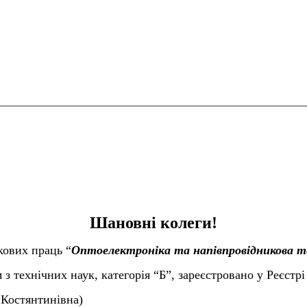
Шановні колеги!
укових праць
“
Оптоелектрон
і
ка та нап
і
впров
і
дникова т
з технічних наук, категорія
“
Б
”
, зареєстровано у Реєстрі
 К
остянтинівна)