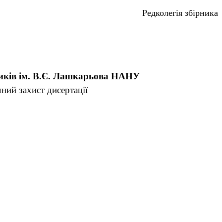
колегія збірника
дників ім. В.Є. Лашкарьова НАНУ
чний захист дисертації