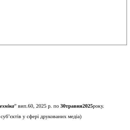
ехн
і
ка
”
вип.
60
, 20
25
р. по
30
трав
ня
202
5
року.
 суб’єктів у сфері друкованих медіа)