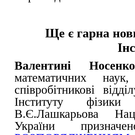
Ще є гарна нов
Ін
Валентині Носенко
математичних нау
співробітникові відді
Інституту фізики 
В.Є.Лашкарьова Нац
України
призна