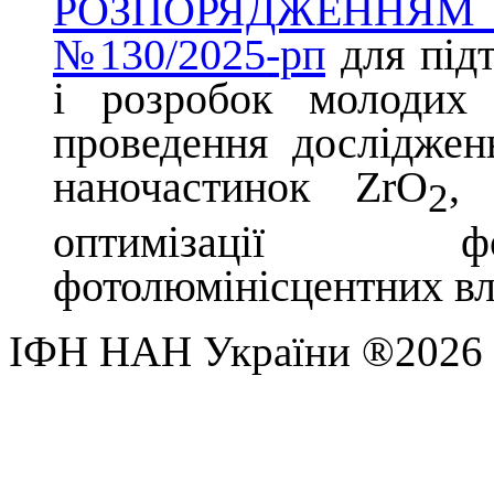
РОЗПОРЯДЖЕННЯМ
№130/2025-рп
для під
і розробок молодих
проведення досліджен
наночастинок ZrO
,
2
оптимізації фо
фотолюмінісцентних вл
ІФН НАН України ®2026