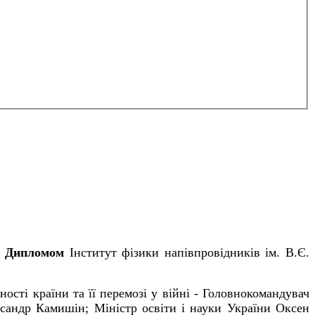
о
Дипломом
Інститут фізики напівпровідників ім. В.Є.
ості країни та її перемозі у війні - Головнокомандувач
ксандр Камишін; Міністр освіти і науки України Оксен