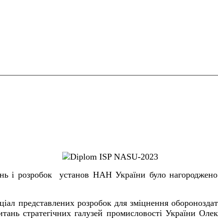
ень і розробок установ НАН України було нагороджен
іал представлених розробок для зміцнення обороноздатн
тань стратегічних галузей промисловості України Оле