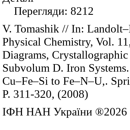
Перегляди: 8212
V
.
Tomashik
//
In: Landolt–
Physical Chemistry, Vol. 11
Diagrams, Crystallographi
Subvolum D. Iron Systems.
Cu
–
Fe
–
Si
to
Fe
–
N
–
U,
.
Spr
P
. 311-320, (
2008
)
ІФН НАН України ®2026