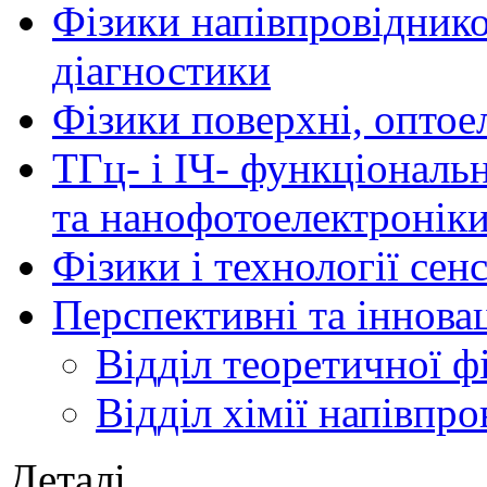
Фізики напівпровідников
діагностики
Фізики поверхні, оптое
ТГц- і ІЧ- функціональ
та нанофотоелектронік
Фізики і технології се
Перспективні та іннова
Відділ теоретичної ф
Відділ хімії напівпро
Деталі