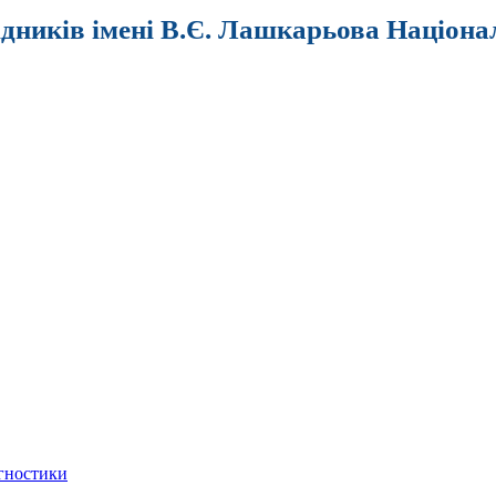
ідників імені В.Є. Лашкарьова Націона
агностики