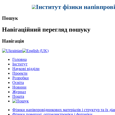
Інститут фізики напівпров
Пошук
Навігаційний перегляд пошуку
Навігація
Головна
Інститут
Наукові відділи
Проекти
Розробки
Освіта
Новини
Журнал
Пошта
Фізики напівпровідникових матеріалів і структур та їх ді
Фізики поверхні, оптоелектроніки і фотоніки