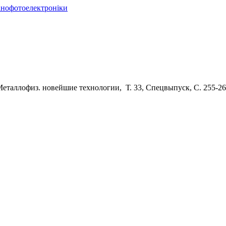
нанофотоелектроніки
Металлофиз. новейшие технологии, Т. 33, Спецвыпуск, С. 255-263