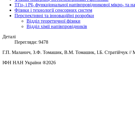
ТГц- і ІЧ- функціональної напівпровідникової мікро- та 
Фізики і технології сенсорних систем
Перспективні та інноваційні розробки
Відділ теоретичної фізики
Відділ хімії напівпровідників
Деталі
Перегляди: 9478
Г.П.
Маланич,
З.Ф.
Томашик,
В.М.
Томашик,
І.Б.
Стратійчук
// 
ІФН НАН України ®2026