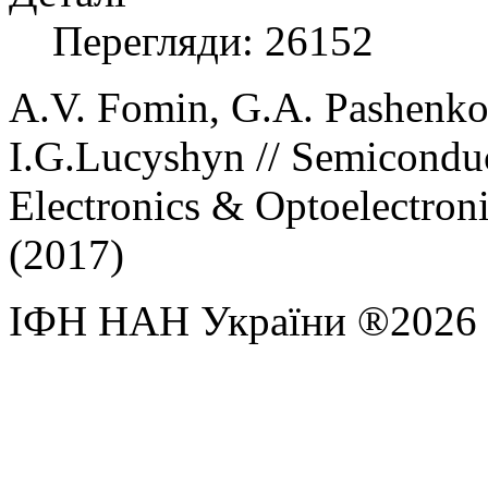
Перегляди: 26152
A.V.
Fomin,
G.A.
Pashenk
I.G.
Lucyshyn
// Semicondu
Electronics & Optoelectroni
(
2017)
ІФН НАН України ®2026