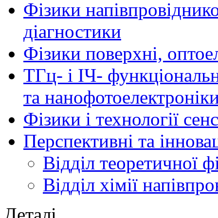
Фізики напівпровідников
діагностики
Фізики поверхні, оптое
ТГц- і ІЧ- функціональ
та нанофотоелектронік
Фізики і технології се
Перспективні та іннова
Відділ теоретичної ф
Відділ хімії напівпро
Деталі