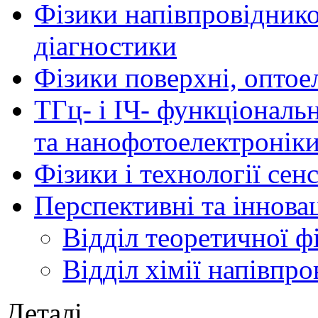
Фізики напівпровідников
діагностики
Фізики поверхні, оптое
ТГц- і ІЧ- функціональ
та нанофотоелектронік
Фізики і технології се
Перспективні та іннова
Відділ теоретичної ф
Відділ хімії напівпро
Деталі