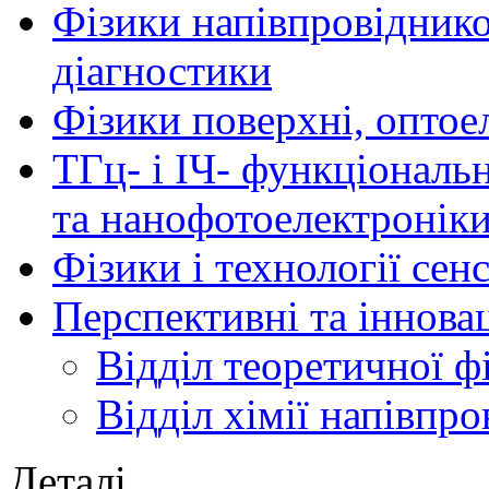
Фізики напівпровідников
діагностики
Фізики поверхні, оптое
ТГц- і ІЧ- функціональ
та нанофотоелектронік
Фізики і технології се
Перспективні та іннова
Відділ теоретичної ф
Відділ хімії напівпро
Деталі