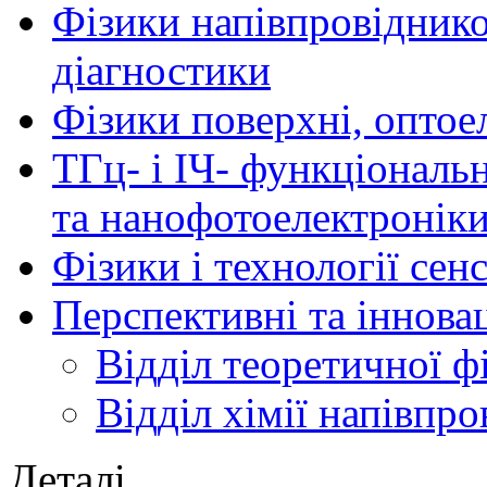
Фізики напівпровідников
діагностики
Фізики поверхні, оптое
ТГц- і ІЧ- функціональ
та нанофотоелектронік
Фізики і технології се
Перспективні та іннова
Відділ теоретичної ф
Відділ хімії напівпро
Деталі