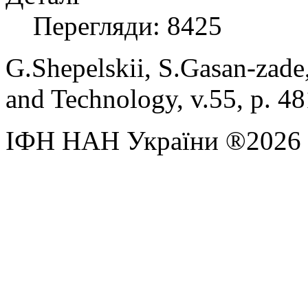
Перегляди: 8425
G
.
Shepelskii
,
S
.
Gasan
-
zade
and Techn
ology,
v.
55, p
. 4
ІФН НАН України ®2026