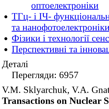
оптоелектроніки
ТГц- і ІЧ- функціональ
та нанофотоелектронік
Фізики і технології се
Перспективні та іннова
Деталі
Перегляди: 6957
V.M. Sklyarchuk, V.A. Gnat
Transactions on Nuclear S