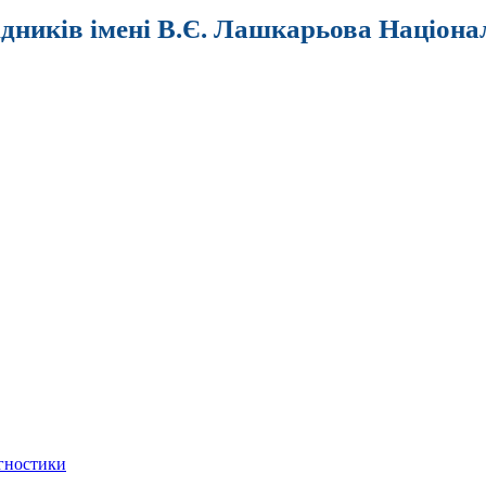
ідників імені В.Є. Лашкарьова Націона
агностики