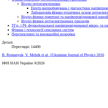
Відділ оптоелектроніки
Центр випробовувань і діагностики напівпрові
Лабораторія фізико-технічних основ оптоелек
Відділ фізики поверхні та напівпровідникової нано
Відділ фізики оптоелектронних приладів
ТГц- і ІЧ- функціональної напівпровідникової мікро- та 
Фізики і технології сенсорних систем
Перспективні та інноваційні розробки
Деталі
Перегляди: 14400
B. Romanyuk, V. Melnik et al. //Ukrainian Journal of Physics 2016
ІФН НАН України ®2026