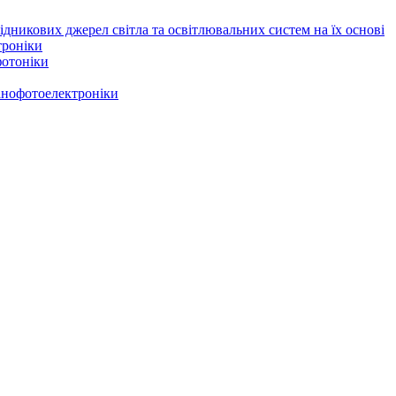
дникових джерел світла та освітлювальних систем на їх основі
троніки
фотоніки
нанофотоелектроніки