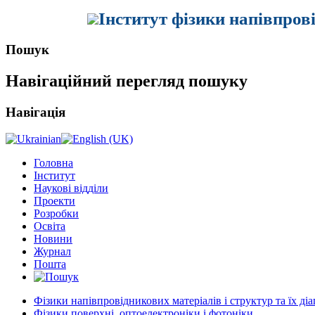
Інститут фізики напівпров
Пошук
Навігаційний перегляд пошуку
Навігація
Головна
Інститут
Наукові відділи
Проекти
Розробки
Освіта
Новини
Журнал
Пошта
Фізики напівпровідникових матеріалів і структур та їх ді
Фізики поверхні, оптоелектроніки і фотоніки