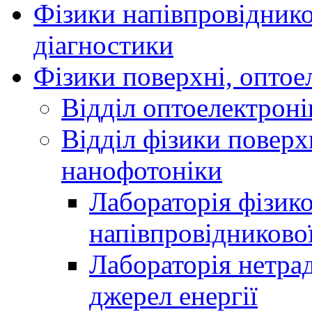
Фізики напівпровідников
діагностики
Фізики поверхні, оптое
Відділ оптоелектроні
Відділ фізики поверх
нанофотоніки
Лабораторія фізик
напівпровідниково
Лабораторія нетра
джерел енергії