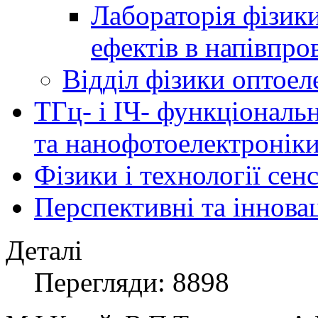
Лабораторія фізик
ефектів в напівпро
Відділ фізики оптоел
ТГц- і ІЧ- функціональ
та нанофотоелектронік
Фізики і технології се
Перспективні та іннова
Деталі
Перегляди: 8898