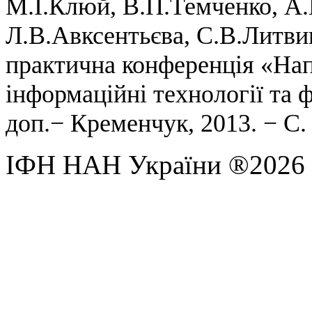
М.І.Клюй, В.П.Темченко, А.
Л.В.Авксентьєва, С.В.Литви
практична конференція «Нап
інформаційні технології та ф
доп.− Кременчук, 2013. − С.
ІФН НАН України ®2026