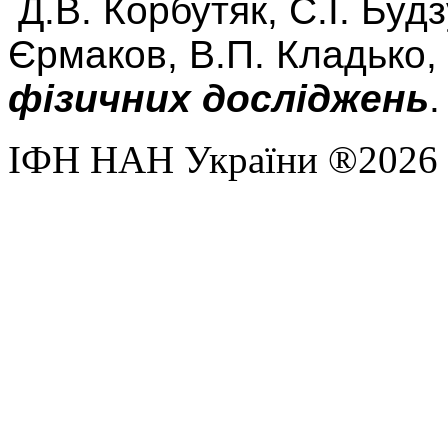
Д.В. Корбутяк, С.І. Буд
Єрмаков, В.П. Кладько,
фізичних досліджень
.
ІФН НАН України ®2026