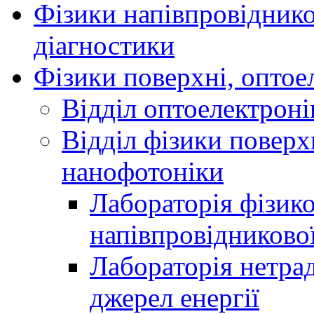
Фізики напівпровідников
діагностики
Фізики поверхні, оптое
Відділ оптоелектроні
Відділ фізики поверх
нанофотоніки
Лабораторія фізик
напівпровідниково
Лабораторія нетра
джерел енергії