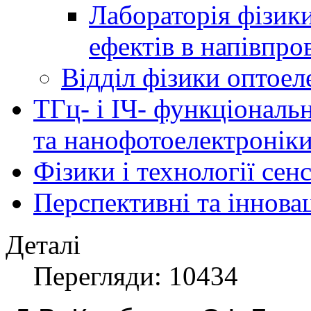
Лабораторія фізик
ефектів в напівпро
Відділ фізики оптоел
ТГц- і ІЧ- функціональ
та нанофотоелектронік
Фізики і технології се
Перспективні та іннова
Деталі
Перегляди: 10434