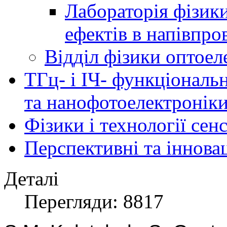
Лабораторія фізик
ефектів в напівпро
Відділ фізики оптоел
ТГц- і ІЧ- функціональ
та нанофотоелектронік
Фізики і технології се
Перспективні та іннова
Деталі
Перегляди: 8817