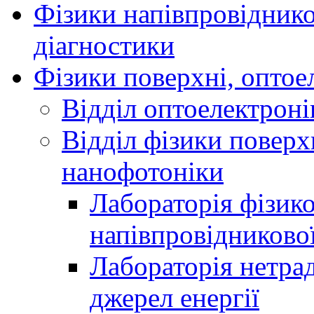
Фізики напівпровідников
діагностики
Фізики поверхні, оптое
Відділ оптоелектроні
Відділ фізики поверх
нанофотоніки
Лабораторія фізик
напівпровідниково
Лабораторія нетра
джерел енергії