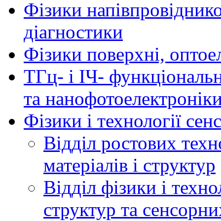
Фізики напівпровідников
діагностики
Фізики поверхні, оптое
ТГц- і ІЧ- функціональ
та нанофотоелектронік
Фізики і технології се
Відділ ростових техн
матеріалів і структур
Відділ фізики і техн
структур та сенсорни