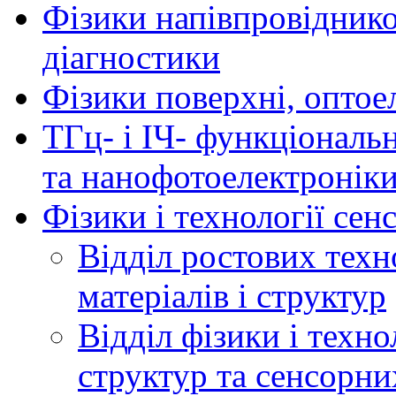
Фізики напівпровідников
діагностики
Фізики поверхні, оптое
ТГц- і ІЧ- функціональ
та нанофотоелектронік
Фізики і технології се
Відділ ростових техн
матеріалів і структур
Відділ фізики і техн
структур та сенсорни