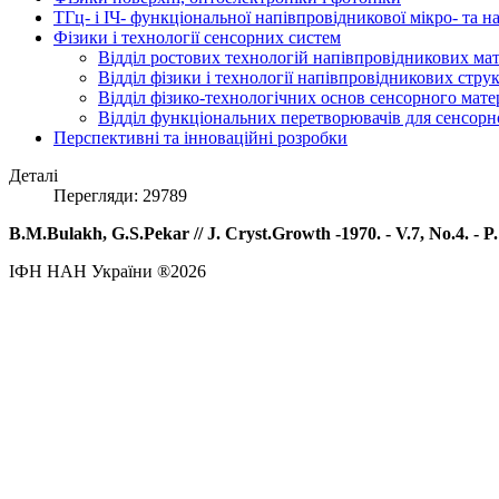
ТГц- і ІЧ- функціональної напівпровідникової мікро- та 
Фізики і технології сенсорних систем
Відділ ростових технологій напівпровідникових мате
Відділ фізики і технології напівпровідникових стру
Відділ фізико-технологічних основ сенсорного мате
Відділ функціональних перетворювачів для сенсорно
Перспективні та інноваційні розробки
Деталі
Перегляди: 29789
B.M.Bulakh, G.S.Pekar // J. Cryst.Growth -1970. - V.7, No.4. - P.
ІФН НАН України ®2026