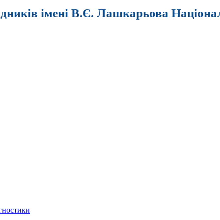
ідників імені В.Є. Лашкарьова Націона
агностики