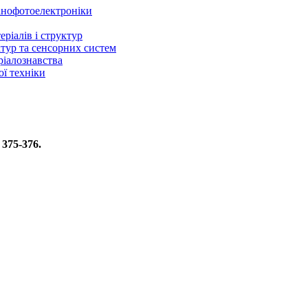
нанофотоелектроніки
ріалів і структур
ктур та сенсорних систем
ріалознавства
ї техніки
 375-376.