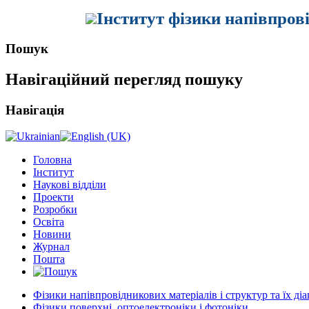
Інститут фізики напівпров
Пошук
Навігаційний перегляд пошуку
Навігація
Головна
Інститут
Наукові відділи
Проекти
Розробки
Освіта
Новини
Журнал
Пошта
Фізики напівпровідникових матеріалів і структур та їх ді
Фізики поверхні, оптоелектроніки і фотоніки