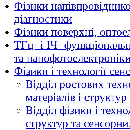
Фізики напівпровідников
діагностики
Фізики поверхні, оптое
ТГц- і ІЧ- функціональ
та нанофотоелектронік
Фізики і технології се
Відділ ростових техн
матеріалів і структур
Відділ фізики і техн
структур та сенсорни