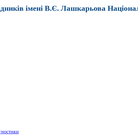
ідників імені В.Є. Лашкарьова Націона
агностики