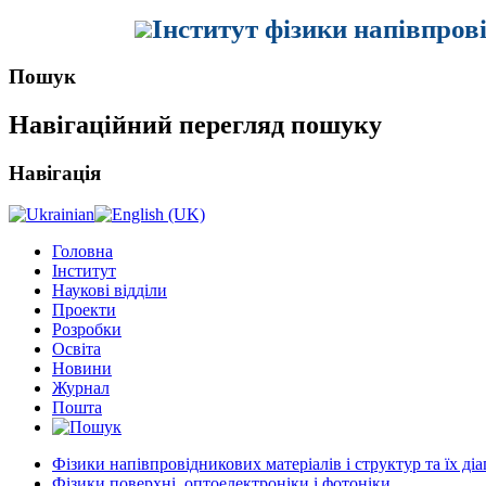
Інститут фізики напівпров
Пошук
Навігаційний перегляд пошуку
Навігація
Головна
Інститут
Наукові відділи
Проекти
Розробки
Освіта
Новини
Журнал
Пошта
Фізики напівпровідникових матеріалів і структур та їх ді
Фізики поверхні, оптоелектроніки і фотоніки