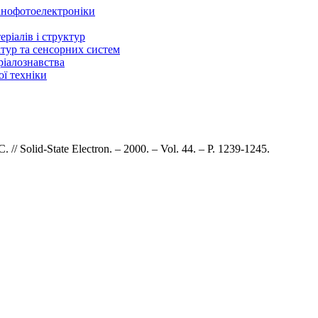
нанофотоелектроніки
ріалів і структур
ктур та сенсорних систем
ріалознавства
ї техніки
// Solid-State Electron. – 2000. – Vol. 44. – P. 1239-1245.