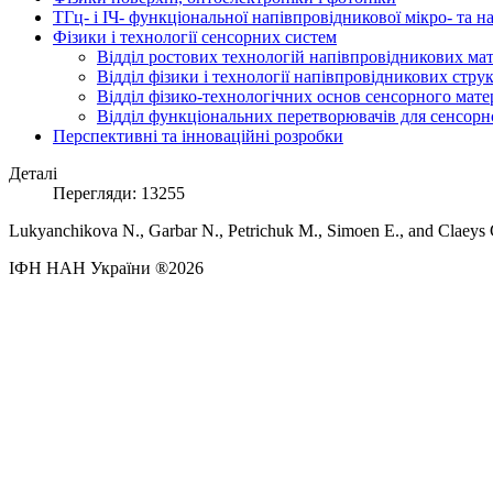
ТГц- і ІЧ- функціональної напівпровідникової мікро- та 
Фізики і технології сенсорних систем
Відділ ростових технологій напівпровідникових мате
Відділ фізики і технології напівпровідникових стру
Відділ фізико-технологічних основ сенсорного мате
Відділ функціональних перетворювачів для сенсорно
Перспективні та інноваційні розробки
Деталі
Перегляди: 13255
Lukyanchikova N., Garbar N., Petrichuk M., Simoen E., and Claeys C. 
ІФН НАН України ®2026