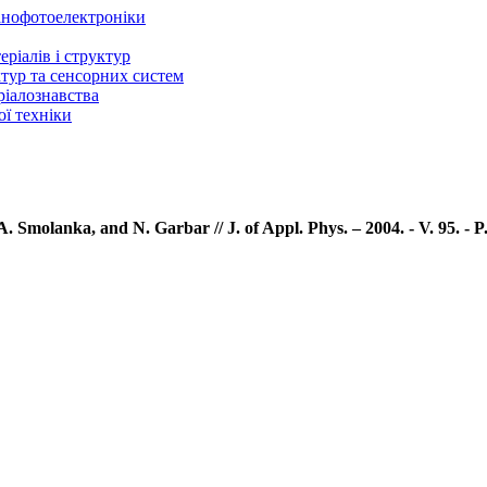
нанофотоелектроніки
ріалів і структур
ктур та сенсорних систем
ріалознавства
ї техніки
 Smolanka, and N. Garbar // J. of Appl. Phys. – 2004. - V. 95. - P