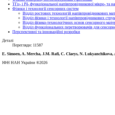
ТГц- і ІЧ- функціональної напівпровідникової мікро- та 
Фізики і технології сенсорних систем
Відділ ростових технологій напівпровідникових мате
Відділ фізики і технології напівпровідникових стру
Відділ фізико-технологічних основ сенсорного мате
Відділ функціональних перетворювачів для сенсорно
Перспективні та інноваційні розробки
Деталі
Перегляди: 11587
E. Simoen, A. Mercha, J.M. Rafi, C. Claeys, N. Lukyanchikova, A.
ІФН НАН України ®2026