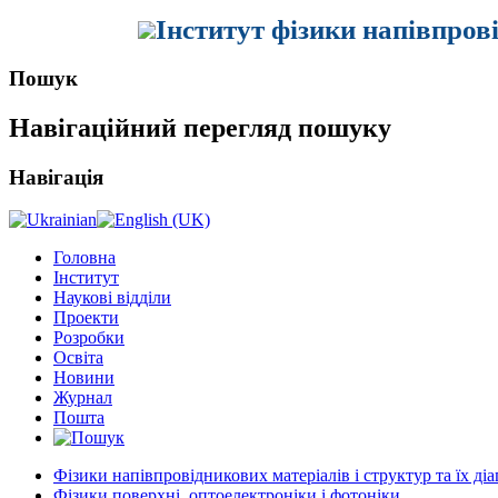
Інститут фізики напівпров
Пошук
Навігаційний перегляд пошуку
Навігація
Головна
Інститут
Наукові відділи
Проекти
Розробки
Освіта
Новини
Журнал
Пошта
Фізики напівпровідникових матеріалів і структур та їх ді
Фізики поверхні, оптоелектроніки і фотоніки