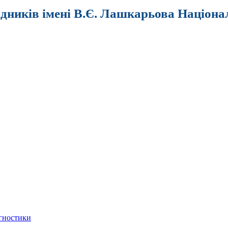
ідників імені В.Є. Лашкарьова Націона
агностики