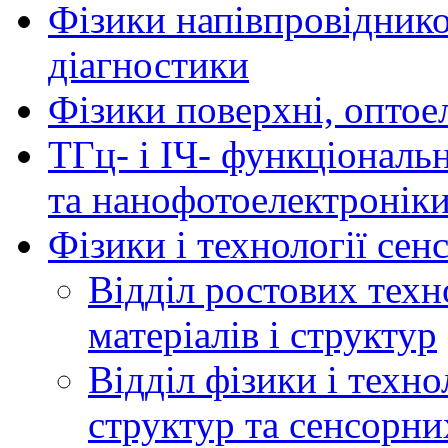
Фізики напівпровідников
діагностики
Фізики поверхні, оптое
ТГц- і ІЧ- функціональ
та нанофотоелектронік
Фізики і технології се
Відділ ростових техн
матеріалів і структур
Відділ фізики і техн
структур та сенсорни