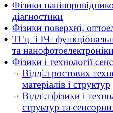
Фізики напівпровідников
діагностики
Фізики поверхні, оптое
ТГц- і ІЧ- функціональ
та нанофотоелектронік
Фізики і технології се
Відділ ростових техн
матеріалів і структур
Відділ фізики і техн
структур та сенсорни