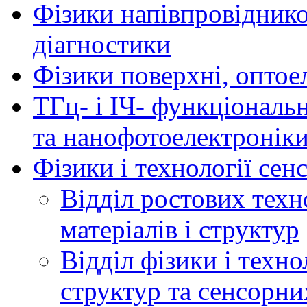
Фізики напівпровідников
діагностики
Фізики поверхні, оптое
ТГц- і ІЧ- функціональ
та нанофотоелектронік
Фізики і технології се
Відділ ростових техн
матеріалів і структур
Відділ фізики і техн
структур та сенсорни