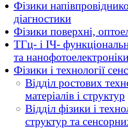
Фізики напівпровідников
діагностики
Фізики поверхні, оптое
ТГц- і ІЧ- функціональ
та нанофотоелектронік
Фізики і технології се
Відділ ростових техн
матеріалів і структур
Відділ фізики і техн
структур та сенсорни