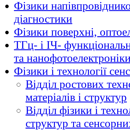
Фізики напівпровідников
діагностики
Фізики поверхні, оптое
ТГц- і ІЧ- функціональ
та нанофотоелектронік
Фізики і технології се
Відділ ростових техн
матеріалів і структур
Відділ фізики і техн
структур та сенсорни