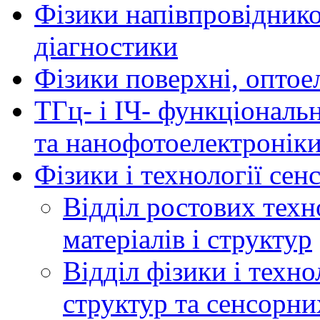
Фізики напівпровідников
діагностики
Фізики поверхні, оптое
ТГц- і ІЧ- функціональ
та нанофотоелектронік
Фізики і технології се
Відділ ростових техн
матеріалів і структур
Відділ фізики і техн
структур та сенсорни