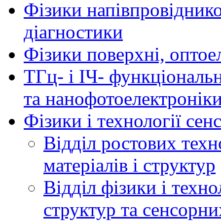
Фізики напівпровідников
діагностики
Фізики поверхні, оптое
ТГц- і ІЧ- функціональ
та нанофотоелектронік
Фізики і технології се
Відділ ростових техн
матеріалів і структур
Відділ фізики і техн
структур та сенсорни