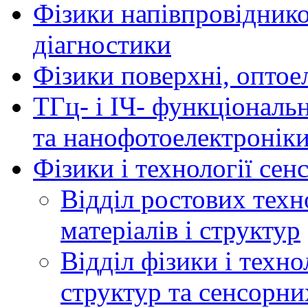
Фізики напівпровідников
діагностики
Фізики поверхні, оптое
ТГц- і ІЧ- функціональ
та нанофотоелектронік
Фізики і технології се
Відділ ростових техн
матеріалів і структур
Відділ фізики і техн
структур та сенсорни