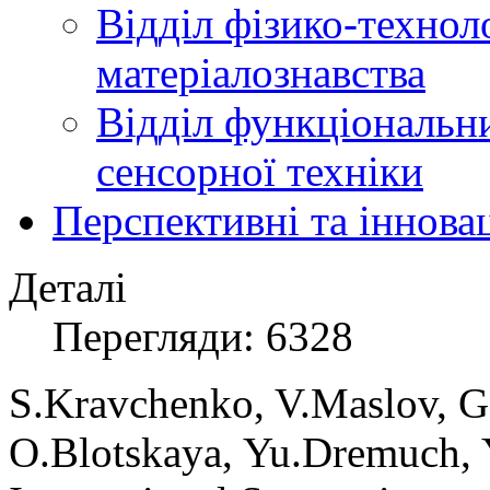
Відділ фізико-технол
матеріалознавства
Відділ функціональн
сенсорної техніки
Перспективні та іннова
Деталі
Перегляди: 6328
S
.
Kravchenko
,
V
.
Maslov
,
G
O
.
Blotskaya
,
Yu.
Dremuch,