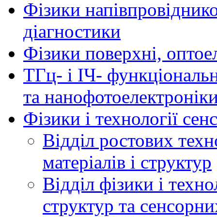
Фізики напівпровідников
діагностики
Фізики поверхні, оптое
ТГц- і ІЧ- функціональ
та нанофотоелектронік
Фізики і технології се
Відділ ростових техн
матеріалів і структур
Відділ фізики і техн
структур та сенсорни