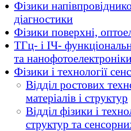
Фізики напівпровідников
діагностики
Фізики поверхні, оптое
ТГц- і ІЧ- функціональ
та нанофотоелектронік
Фізики і технології се
Відділ ростових техн
матеріалів і структур
Відділ фізики і техн
структур та сенсорни