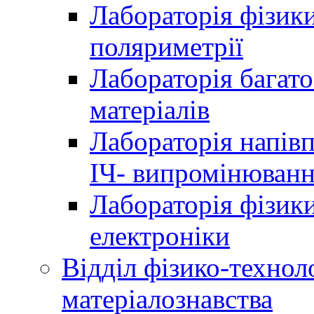
Лабораторія фізики
поляриметрії
Лабораторія багат
матеріалів
Лабораторія напів
ІЧ- випромінюван
Лабораторія фізики
електроніки
Відділ фізико-технол
матеріалознавства