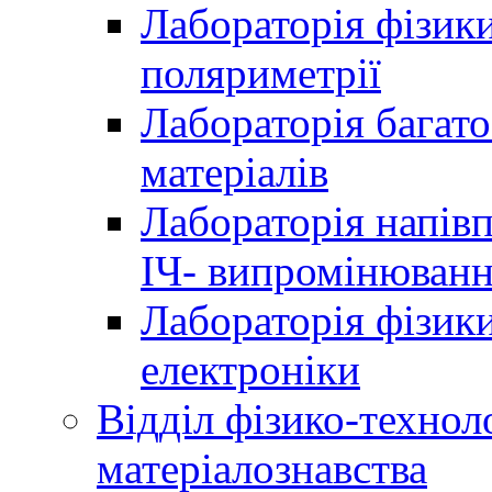
Лабораторія фізики
поляриметрії
Лабораторія багат
матеріалів
Лабораторія напів
ІЧ- випромінюван
Лабораторія фізики
електроніки
Відділ фізико-технол
матеріалознавства