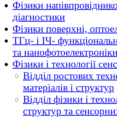
Фізики напівпровідников
діагностики
Фізики поверхні, оптое
ТГц- і ІЧ- функціональ
та нанофотоелектронік
Фізики і технології се
Відділ ростових техн
матеріалів і структур
Відділ фізики і техн
структур та сенсорни