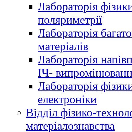
Лабораторія фізики
поляриметрії
Лабораторія багат
матеріалів
Лабораторія напів
ІЧ- випромінюван
Лабораторія фізики
електроніки
Відділ фізико-технол
матеріалознавства