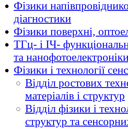
Фізики напівпровідников
діагностики
Фізики поверхні, оптое
ТГц- і ІЧ- функціональ
та нанофотоелектронік
Фізики і технології се
Відділ ростових техн
матеріалів і структур
Відділ фізики і техн
структур та сенсорни