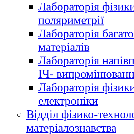
Лабораторія фізики
поляриметрії
Лабораторія багат
матеріалів
Лабораторія напів
ІЧ- випромінюван
Лабораторія фізики
електроніки
Відділ фізико-технол
матеріалознавства