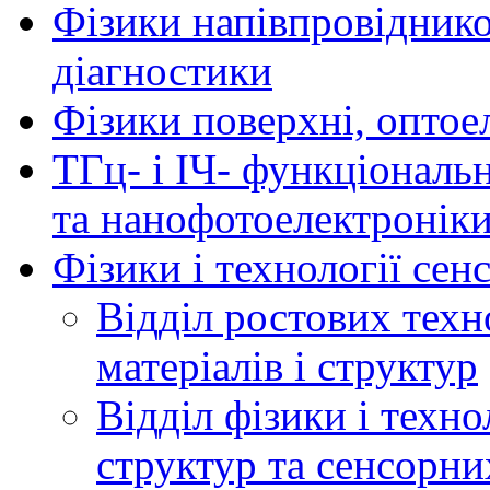
Фізики напівпровідников
діагностики
Фізики поверхні, оптое
ТГц- і ІЧ- функціональ
та нанофотоелектронік
Фізики і технології се
Відділ ростових техн
матеріалів і структур
Відділ фізики і техн
структур та сенсорни