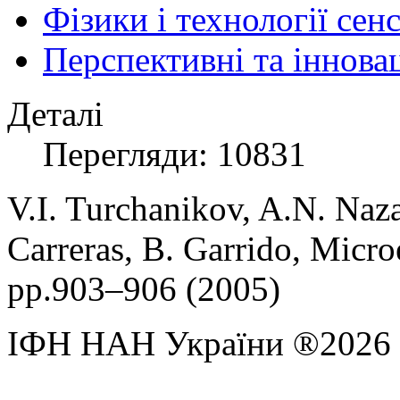
Фізики і технології се
Перспективні та іннова
Деталі
Перегляди: 10831
V.I. Turchanikov, A.N. Naza
Carreras, B. Garrido, Microe
pp.903–906 (2005)
ІФН НАН України ®2026