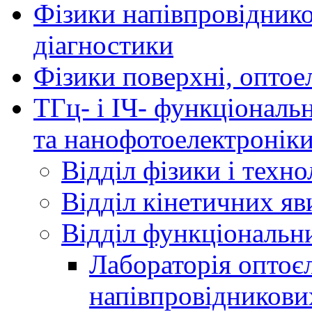
Фізики напівпровідников
діагностики
Фізики поверхні, оптое
ТГц- і ІЧ- функціональ
та нанофотоелектронік
Відділ фізики і техн
Відділ кінетичних яв
Відділ функціональни
Лабораторія оптоє
напівпровідникови