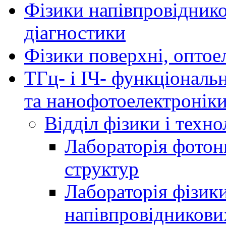
Фізики напівпровідников
діагностики
Фізики поверхні, оптое
ТГц- і ІЧ- функціональ
та нанофотоелектронік
Відділ фізики і техн
Лабораторія фотон
структур
Лабораторія фізики
напівпровідникови