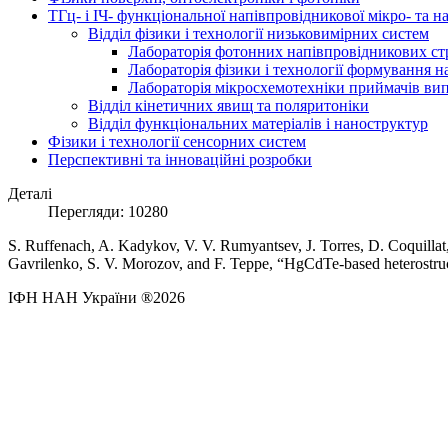
ТГц- і ІЧ- функціональної напівпровідникової мікро- та 
Відділ фізики і технології низьковимірних систем
Лабораторія фотонних напівпровідникових ст
Лабораторія фізики і технології формування 
Лабораторія мікросхемотехніки приймачів в
Відділ кінетичних явищ та поляритоніки
Відділ функціональних матеріалів і наноструктур
Фізики і технології сенсорних систем
Перспективні та інноваційні розробки
Деталі
Перегляди: 10280
S. Ruffenach, A. Kadykov, V. V. Rumyantsev, J. Torres, D. Coquillat
Gavrilenko, S. V. Morozov, and F. Teppe, “HgCdTe-based heterostructu
ІФН НАН України ®2026