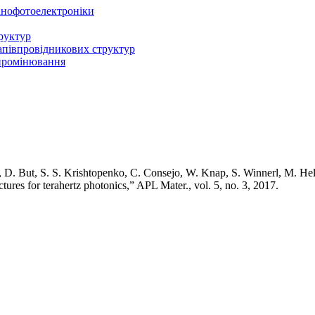
нанофотоелектроніки
руктур
напівпровідникових структур
ипромінювання
, D. But, S. S. Krishtopenko, C. Consejo, W. Knap, S. Winnerl, M. Hel
res for terahertz photonics,” APL Mater., vol. 5, no. 3, 2017.