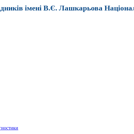
ідників імені В.Є. Лашкарьова Націона
агностики