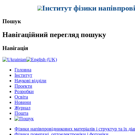
Інститут фізики напівпров
Пошук
Навігаційний перегляд пошуку
Навігація
Головна
Інститут
Наукові відділи
Проекти
Розробки
Освіта
Новини
Журнал
Пошта
Фізики напівпровідникових матеріалів і структур та їх ді
Фізики поверхні, оптоелектроніки і фотоніки