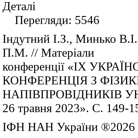
Деталі
Перегляди: 5546
Індутний І.З., Минько В.І
П.М. // Матеріали
конференції «ІХ УКРА
КОНФЕРЕНЦІЯ З ФІЗИ
НАПІВПРОВІДНИКІВ УНКФ
26 травня 2023». C. 149-1
ІФН НАН України ®2026